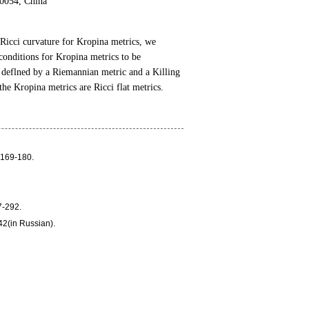
00054, China
 Ricci curvature for Kropina metrics, we
 conditions for Kropina metrics to be
cs deflned by a Riemannian metric and a Killing
 the Kropina metrics are Ricci flat metrics.
):169-180.
7-292.
-42(in Russian).