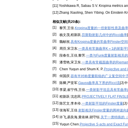
[11] Yoshikawa R, Sabau S V. Kropina metrics a
[12] Zhang Xiaoling, Shen Yibing. On Einstein Kro
相似文献(共20条):
[1]
黎芳,王佳.
Kropina度量的一些射影性质及曲
[2]
杨文茂,程新跃.
芬斯勒射影几何中的Ricci曲率
[3]
魏献祝.
具有Kropina度量的常曲率Finsler空间
[4]
周芬,宋卫东.
一类具有常旗曲率K＝1的射影平坦的
[5]
段春生,王佳,黎芳.
一类与Funk度量射影相关的
[6]
潘雪艳,宋卫东.
一类具有常截面曲率的Riema
[7]
Chen Yuqun and Shum K. P..
Projective an
[8]
何国庆.
容有半对称度量联络的广义复空间中子流形
[9]
陈卿,严亚军.
Gauss曲率具下界的Ricci流
[J]
[10]
李梁,崔宁伟,王佳.
一类射影平坦且具有常曲率的(
[11]
程新跃 沈忠民.
PROJECTIVELY FLAT FINS
[12]
陈艺文,李本伶.
一类射影平坦的Finsler度量
[J
[13]
张海军,王佳.
射影相关Finsler度量的两种迷向
[14]
许飞,易良海,黄依林,胡守钰.
关于一类特殊的（
[15]
Yuqun Chen.
Projective
S
-acts and Exact Fu