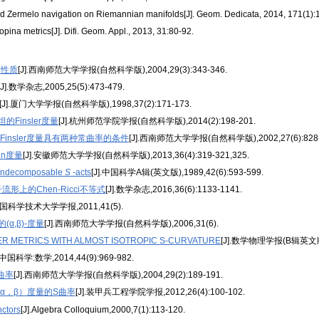
nd Zermelo navigation on Riemannian manifolds[J]. Geom. Dedicata, 2014, 171(1):
pina metrics[J]. Difi. Geom. Appl., 2013, 31:80-92.
率性质
[J].西南师范大学学报(自然科学版),2004,29(3):343-346.
[J].数学杂志,2005,25(5):473-479.
[J].厦门大学学报(自然科学版),1998,37(2):171-173.
Finsler度量
[J].杭州师范学院学报(自然科学版),2014(2):198-201.
Finsler度量具有两种常曲率的条件
[J].西南师范大学学报(自然科学版),2002,27(6):828-
nn度量
[J].安徽师范大学学报(自然科学版),2013,36(4):319-321,325.
d indecomposable
S
-acts
[J].中国科学A辑(英文版),1989,42(6):593-599.
上的Chen-Ricci不等式
[J].数学杂志,2016,36(6):1133-1141.
.中国科学技术大学学报,2011,41(5).
α,β)-度量
[J].西南师范大学学报(自然科学版),2006,31(6).
LER METRICS WITH ALMOST ISOTROPIC S-CURVATURE
[J].数学物理学报(B辑英文版),2
].中国科学:数学,2014,44(9):969-982.
曲率
[J].西南师范大学学报(自然科学版),2004,29(2):189-191.
α，β）度量的S曲率
[J].装甲兵工程学院学报,2012,26(4):100-102.
nctors
[J].Algebra Colloquium,2000,7(1):113-120.