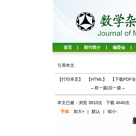
首页
期刊简介
编委会
引用本文:
【打印本页】
【HTML】
【下载PDF
←前一篇
|
后一篇→
本文已被：浏览
3810
次 下载
4640
次
字体:
加大+
|
默认
|
缩小-