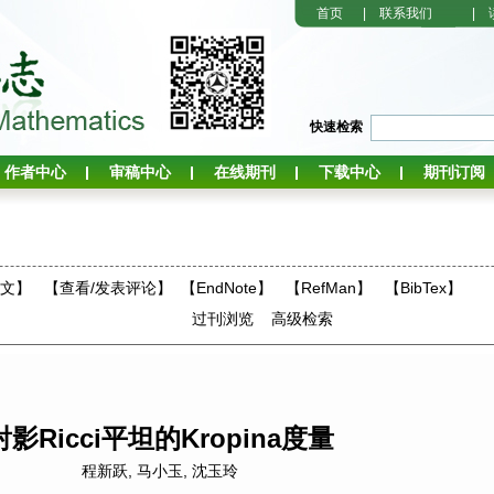
首页
|
联系我们
|
快速检索
作者中心
审稿中心
在线期刊
下载中心
期刊订阅
全文】
【
查看/发表评论
】
【EndNote】
【RefMan】
【BibTex】
过刊浏览
高级检索
射影Ricci平坦的Kropina度量
程新跃
,
马小玉
,
沈玉玲