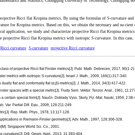
athematics and Statistics, Chongqing University of Technology, Chongqing 4
projective Ricci flat Kropina metrics. By using the formulas of
S
-curvature and
vature for Kropina metrics. Based on this, we obtain the necessary and su-cient
atural application, we study and characterize projective Ricci flat Kropina metri
e projective Ricci flat Kropina metrics with isotropic
S
-curvature. In this case,
Ricci curvature
S
-curvature
projective Ricci curvature
ass of projective Ricci flat Finsler metrics[J]. Publ. Math. Debrecen, 2017, 90(1-2
er metrics with isotropic S-curvature[J]. Israel J. Math., 2009, 169(1):317-340.
ually flat and conformally flat (α,β)-metrics[J]. J. Math., 2014, 34(3):417-422.
nsler spaces with a special metric[J]. Trudy Sem. Vektor. Tenzor. Anal., 1961, 11:27
h a certain special form[J]. Naučn. Doklady Vyss. Skoly, Fiz.-Mat. Nauki, 1959, 2:38
alc. Var. Partial Difi. Equ., 2009, 128:211-249.
tric[J]. Rep. Math. Phys., 1978, 13:117-128.
plications in Riemann-Finsler geometry[J]. Adv. Math., 1997, 128:306-328.
[M]. Singapore:World Sci. Co., 2001.
ag curvature[J]. Difi. Geom. Appl., 2013, 31:393-404.