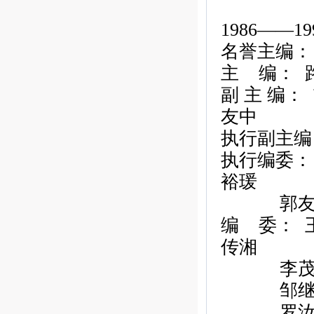
1986——19
名誉主编：
主
编：
副
主
编：
友中
执行副主编
执行编委：
裕瑗
郭
编
委：
传湘
李
邹
罗