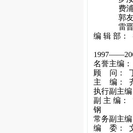
费
郭
雷
编
辑
部：
1997——20
名誉主编：
顾
问：
主
编：
执行副主编
副
主
编：
钢
常务副主编
编
委：