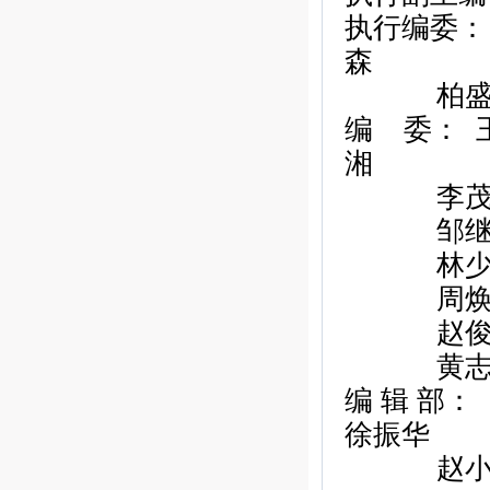
执行编委：
森
柏
编
委：
湘
李
邹
林
周
赵
黄
编
辑
部：
徐振华
赵