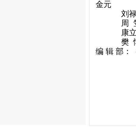
金元
刘
周
康
樊
编
辑
部：