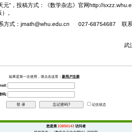
天元”，投稿方式：《数学杂志》官网
http://sxzz.whu.
板）。
系方式：
jmath@whu.edu.cn
027-68754687
联
武
如果是第一次使用，请点击这里：
新用户注册
ail:
密码
:
记住状态
您是第
23850143
访问者