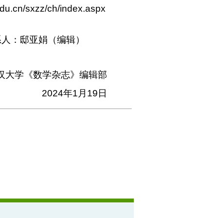
edu.cn/sxzz/ch/index.aspx
系人：邸亚娟（编辑）
汉大学《数学杂志》编辑部
2024
年
1
月
19
日