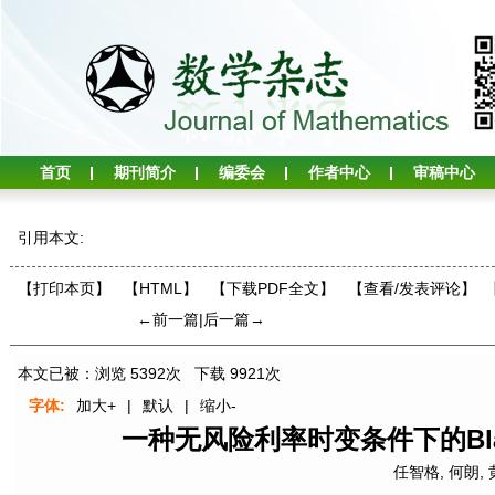
首页
期刊简介
编委会
作者中心
审稿中心
引用本文:
【打印本页】
【HTML】
【下载PDF全文】
【
查看/发表评论
】
←前一篇
|
后一篇→
本文已被：浏览
5392
次 下载
9921
次
字体:
加大+
|
默认
|
缩小-
一种无风险利率时变条件下的Blac
任智格
,
何朗
,