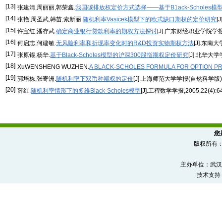
[13]
张建清,周丽丽,郭荣鑫.
我国碳排放权定价方式选择——基于B1ack-Scholes模
[14]
张艳,周圣武,韩苗,索新丽.
随机利率Vasicek模型下的欧式缺口期权的定价研究
[
[15]
许宝红,潘存武.
确定商业银行贷款利率的期权方法探讨
[J].广东财经职业学院学报,20
[16]
何启志,何建敏.
无风险利率和折现率变化时的R&D投资实物期权方法
[J].东南大学
[17]
张原锟,杨华.
基于Black-Scholes模型的沪深300股指期权定价研究
[J].北华大学学
[18]
XuWENSHENG WUZHEN.
A BLACK-SCHOLES FORMULA FOR OPTION PR
[19]
郭培栋,张寄洲.
随机利率下双币种期权的定价
[J].上海师范大学学报(自然科学版),200
[20]
薛红.
随机利率情形下的多维Black-Scholes模型
[J].工程数学学报,2005,22(4):64
您
版权所有
主办单位：武汉
技术支持