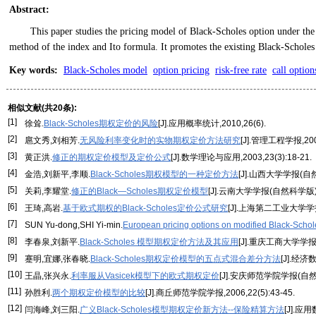
Abstract
:
This paper studies the pricing model of Black-Scholes option under the
method of the index and Ito formula. It promotes the existing Black-Scholes
Key words
:
Black-Scholes model
option pricing
risk-free rate
call option
相似文献(共20条):
[1]
徐耸.
Black-Scholes期权定价的风险
[J].应用概率统计,2010,26(6).
[2]
扈文秀,刘相芳.
无风险利率变化时的实物期权定价方法研究
[J].管理工程学报,2006
[3]
黄正洪.
修正的期权定价模型及定价公式
[J].数学理论与应用,2003,23(3):18-21.
[4]
金浩,刘新平,李顺.
Black-Scholes期权模型的一种定价方法
[J].山西大学学报(自然科学
[5]
关莉,李耀堂.
修正的Black—Scholes期权定价模型
[J].云南大学学报(自然科学版),20
[6]
王琦,高岩.
基于欧式期权的Black-Scholes定价公式研究
[J].上海第二工业大学学报,20
[7]
SUN Yu-dong,SHI Yi-min.
European pricing options on modified Black-Scho
[8]
李春泉,刘新平.
Black-Scholes 模型期权定价方法及其应用
[J].重庆工商大学学报(自
[9]
蹇明,宜娜,张春晓.
Black-Scholes期权定价模型的五点式混合差分方法
[J].经济数
[10]
王晶,张兴永.
利率服从Vasicek模型下的欧式期权定价
[J].安庆师范学院学报(自然科学版
[11]
孙胜利.
两个期权定价模型的比较
[J].商丘师范学院学报,2006,22(5):43-45.
[12]
闫海峰,刘三阳.
广义Black-Scholes模型期权定价新方法--保险精算方法
[J].应用