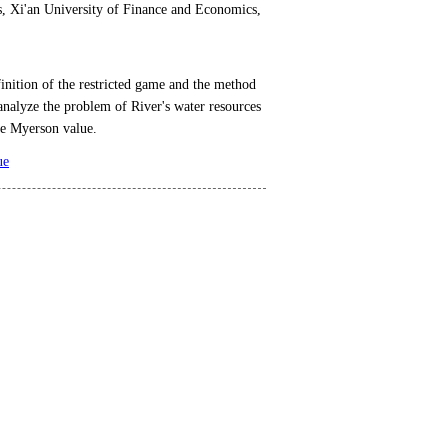
s, Xi'an University of Finance and Economics,
finition of the restricted game and the method
 analyze the problem of River's water resources
he Myerson value.
ue