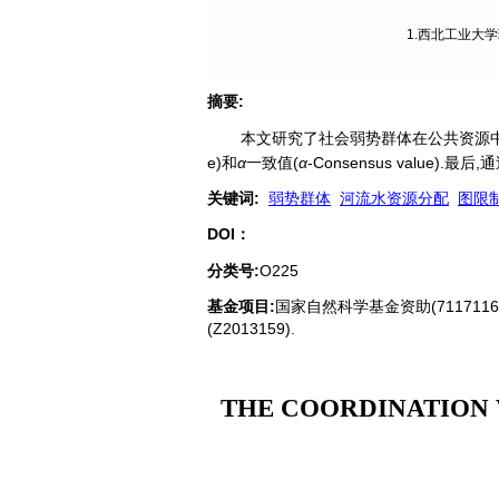
1.西北工业大学理
摘要
:
本文研究了社会弱势群体在公共资源中
e)和
α
一致值(
α
-Consensus valu
关键词
:
弱势群体
河流水资源分配
图限
DOI：
分类号
:
O225
基金项目:
国家自然科学基金资助(71171163
(Z2013159).
THE COORDINATION 