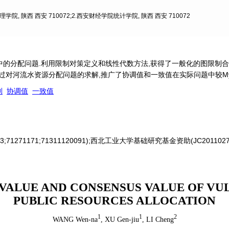
学院, 陕西 西安 710072;2.西安财经学院统计学院, 陕西 西安 710072
的分配问题.利用限制对策定义和线性代数方法,获得了一般化的图限制
e).最后,通过对河流水资源分配问题的求解,推广了协调值和一致值在实际问题中较My
制
协调值
一致值
;71271171;71311120091);西北工业大学基础研究基金资助(JC20
VALUE AND CONSENSUS VALUE OF VU
PUBLIC RESOURCES ALLOCATION
1
1
2
WANG Wen-na
,
XU Gen-jiu
,
LI Cheng