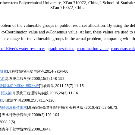
rthwestern Polytechnical University, Xi'an 710072, China;2.School of Statistic
Xi'an 710072, China
problem of the vulnerable groups in public resources allocation. By using the de
d
α
-Coordination value and
α
-Consensus value. At last, these values are used to
ed advantage for the vulnerable groups in the actual problem, comparing with t
n of River's water resources
graph-restricted
coordination value
consensus val
略研究
[J].科技情报开发与经济,2014(7):64-66.
技术
[J].系统工程学报,2000,15(2):148-152.
势群体间的演化博弈分析
[J].软科学,2011,25(7):11-15.
分配决策
[J].系统工程理论与实践,2006,26(3):11-16.
究
[J].政法学刊,2008,25(5):117-120.
的缺憾及价值追求
[J].石家庄铁道学院学报(社会科学版),2010,4(1):52-56,73.
J].天水行政学院学报,2009(2):101-104.
2008,2(5).
广西青年干部学院学报,2008,18(4).