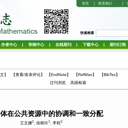
首页
|
联系我们
|
快速检索
作者中心
审稿中心
在线期刊
下载中心
期刊订阅
全文】
【
查看/发表评论
】
【EndNote】
【RefMan】
【BibTex】
过刊浏览
高级检索
群体在公共资源中的协调和一致分配
1
1
2
王文娜
,
徐根玖
,
李程