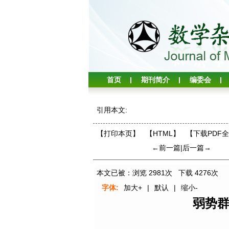
首页
期刊简介
编委会
引用本文:
【打印本页】
【HTML】
【下载PDF
←前一篇
|
后一篇→
本文已被：浏览
2981
次 下载
4276
次
字体:
加大+
|
默认
|
缩小-
弱势