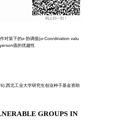
码上扫一扫！
合作对策下的
α
-协调值(
α
-Coordination valu
erson值的优越性.
110276);西北工业大学研究生创业种子基金资助
LNERABLE GROUPS IN