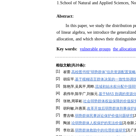
1.School of Natural and Applied Sciences, No
Abstract
:
In this paper, we study the distribution 
of linear algebra, we introduce the generalize
allocation, and which shows their distinguish
Key words
:
vulnerable groups
the allocatio
相似文献(共20条):
[1]
崔蕾.
高校图书馆“弱势群体”信息资源配置策
[2]
胡应平.
基于模糊语言群体决策的一致性协调
[3]
陈艳萍,吴凤平,周晔.
流域初始水权分配中强弱
[4]
易伟华,陈学广,刘振元.
基于MAS 协调的资源
[5]
张艳,周翠彬.
社会弱势群体权益保障的价值探
[6]
胡利敏,许惠英.
改革开放后弱势群体刑事保护
[7]
曹吉锋.
弱势群体民事诉讼保护价值问题研究
[
[8]
陶波.
论弱势群体人权保护的宪法价值
[J].创新,
[9]
李欣远.
弱势群体救助中的伦理价值研究
[J].