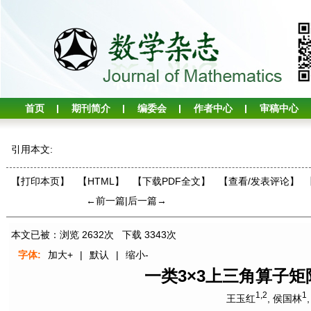
首页
期刊简介
编委会
作者中心
审稿中心
引用本文:
【打印本页】
【HTML】
【下载PDF全文】
【
查看/发表评论
】
←前一篇
|
后一篇→
本文已被：浏览
2632
次 下载
3343
次
字体:
加大+
|
默认
|
缩小-
一类3×3上三角算子
1,2
1
王玉红
,
侯国林