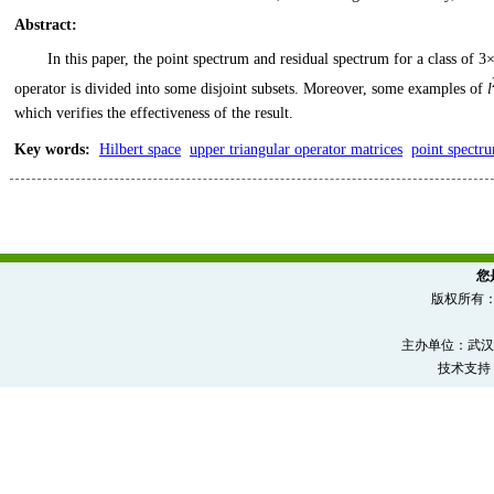
Abstract
:
In this paper, the point spectrum and residual spectrum for a class of 3
operator is divided into some disjoint subsets. Moreover, some examples of
l
which verifies the effectiveness of the result.
Key words
:
Hilbert space
upper triangular operator matrices
point spectr
您
版权所有
主办单位：武汉
技术支持