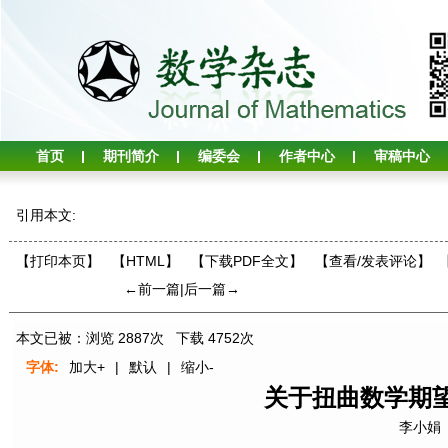
首页
期刊简介
编委会
作者中心
审稿中心
引用本文:
【打印本页】
【HTML】
【下载PDF全文】
【
查看/发表评论
】
←前一篇
|
后一篇→
本文已被：浏览
2887
次 下载
4752
次
字体:
加大+
|
默认
|
缩小-
关于扭曲数学期
李小娟