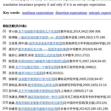
translation invariance property if and only if it is an entropic expectation.
Key words
:
nonlinear expectations
distortion expectations
entropic expect
相似文献(共20条):
[1]
李小娟.
关于扭曲数学期望的几个性质
[J].数学杂志,2014,34(2):306-308.
[2]
陈增敬.
一般的非线性数学期望—g—期望
[J].数学进展,1999,28(2):175-180.
[3]
王燕青,周中成(.
循序渐进谈条件数学期望
[J].西南师范大学学报(自然科学版),2014,3
[4]
裘宗沪.
数学奥林匹克之路——我愿意做的事
[J].中等数学,2010(3):49-49.
[5]
骆舒心,凌晓亮,张蓓.
重期望公式的误用
[J].大学数学,2011,27(2).
[6]
陈思源.
利用对称性巧解概率与数学期望问题
[J].数学学习,2007,10(4):64-65.
[7]
韩迎.
关于中位数定理的一个概率证明
[J].徐州工程学院学报,1998(1).
[8]
洪其强.
概率与统计主观题
[J].考试,2010(1).
[9]
徐丽君.
浅谈数学期望的计算与应用
[J].攀枝花学院学报,2005,22(6):84-87.
[10]
唐秋晶,蒋传凤.
数学期望的几种求法
[J].洛阳师范学院学报,2000,19(5):13-14.
[11]
苏均和.
关于平均数和数学期望的应用
[J].上海统计,1995(5):17-18.
[12]
张建业,周晓芳.
确定投标报价的一种方法
[J].河北工程技术高等专科学校学报,2014(2
[13]
杨鑫.
离散型随机变量数学期望的求法探究
[J].中国对外贸易(英文版),2011(4).
[14]
孙建英.
数学期望在数学建模中的应用
[J].长春大学学报,2014(2):180-181,190.