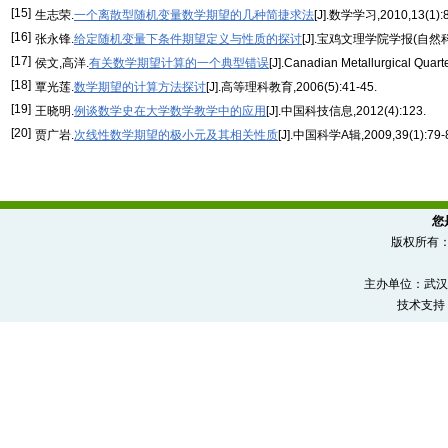
[15]
生志荣.
一个离散型随机变量数学期望的几种简捷求法
[J].数学学习,2010,13(1):8
[16]
张永锋.
给定随机变量下条件期望定义与性质的探讨
[J].宝鸡文理学院学报(自然科学版)
[17]
侯文,高洋.
有关数学期望计算的一个典型错误
[J].Canadian Metallurgical Quarte
[18]
覃光莲.
数学期望的计算方法探讨
[J].高等理科教育,2006(5):41-45.
[19]
王晓明.
例谈数学史在大学数学教学中的应用
[J].中国科技信息,2012(4):123.
[20]
贾广岩.
次线性数学期望的极小元及其相关性质
[J].中国科学A辑,2009,39(1):79-
您
版权所有
主办单位：武汉
技术支持