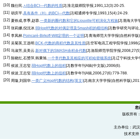
[10]
魏仕民.
∧结合BCI—代数的性质
[J].淮北煤师院学报,1991,12(3):20-25.
[11]
胡庆平.
具有条件（H）的BCI—代数
[J].昭通师专学报,1993,15(4):24-29.
[12]
夏铁成,李季,赵蓉.
一类新的圈代数和它的Liouville可积演化方程族
[J].渤海大学学
[13]
张莉娜,倪沈冰.
弱Hopf代数的对偶定理及Smash积的模结构
[J].数学研究与评论,20
[14]
李凤林.
Poincarè-Birkoff-Witt定理的一个证明
[J].青海师范大学学报(自然科学版),1
[15]
吴菊英,王选明.
BCK-代数的商积代数及其性质
[J].空军电讯工程学院学报,1998(2):
[16]
马淑芳,吴美云.
新对偶下的SMASH余积余代数
[J].洛阳师范学院学报,2008,27(5)
[17]
陈晓红,石赟萍,韩秉旭.
一个李代数及其相应的可积哈密顿系统
[J].辽宁科技大学学报
[18]
侯波,王志玺.
弱Hopf代数上的扭积
[J].数学年刊A辑(中文版),2006(6).
[19]
侯波,王志玺.
弱Hopf代数上的扭积
[J].数学年刊A辑,2006,27(6):779-788.
[20]
周璇,刘国华.
一类广义Hopf代数的结构(英文)
[J].南京大学学报(自然科学版),2011(
您
版权所有
主办单位：武汉
技术支持