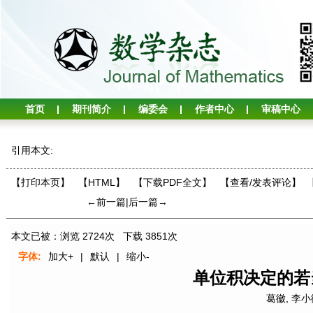
首页
期刊简介
编委会
作者中心
审稿中心
引用本文:
【打印本页】
【HTML】
【下载PDF全文】
【
查看/发表评论
】
←前一篇
|
后一篇→
本文已被：浏览
2724
次 下载
3851
次
字体:
加大+
|
默认
|
缩小-
单位积决定的若
葛徽
,
李小