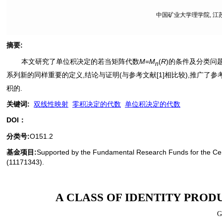
中国矿业大学理学院, 江苏 
摘要
:
本文研究了单位积决定的若当矩阵代数
M
=
M
(
R
)的条件及分类问题
n
系列新的同样重要的定义,结论与证明(与参考文献[1]相比较),推广了参
积的.
关键词
:
双线性映射
零积决定的代数
单位积决定的代数
DOI：
分类号
:
O151.2
基金项目:
Supported by the Fundamental Research Funds for the Cent
(11171343).
A CLASS OF IDENTITY PRO
G