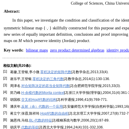
College of Sciences, China Univer
Abstract
:
In this paper, we investigate the condition and classification of the id
symmetric bilinear map {·,·} skillfully constructed for this purpose and ex
new series of equally important definition, conclusions and proof improving t
maps on
M
which preserve identity (Jordan) product.
Key words
:
bilinear maps
zero product determined algebras
identity prod
相似文献(共20条):
[1]
葛徽,王登银,李小微.
零积决定的矩阵代数
[J].数学杂志,2013,33(4).
[2]
谢乐平,王登银.
零积决定的三角代数
[J].数学杂志,2014(1):130-136.
[3]
周津名.
对合矩阵决定的若当全矩阵代数
[J].合肥师范学院学报,2015,33(3).
[4]
郑乃峰.
H-余模代数的Morita context
[J].浙江大学学报(理学版),2004,31(4):361-3
[5]
胡国权.
交叉积Hopf代数的结构
[J].科学通报,1996,41(9):769-771.
[6]
潘庆年.
反射（余）代数的一个应用
[J].安徽师范大学学报(自然科学版),1993,16(2)
[7]
蒋立宁,张霞,陈祥玲.
Hopf代数的自由积
[J].北京理工大学学报,2007,27(8):732-7
[8]
施恩伟,马锐.
BL-代数的特征
[J].模糊系统与数学,2006,20(1):87-89.
[9]
胡庆平.
代数的等价
[J].西北大学学报,1994,24(4):331-332,336.