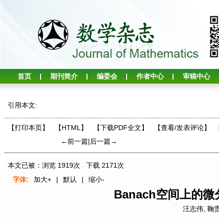
首页
期刊简介
编委会
作者中心
审稿中心
引用本文:
【打印本页】
【HTML】
【下载PDF全文】
【
查看/发表评论
】
←前一篇
|
后一篇→
本文已被：浏览
1919
次 下载
2171
次
字体:
加大+
|
默认
|
缩小-
Banach空间上的
汪志伟
,
鞠