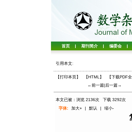
首页
期刊简介
编委会
引用本文:
【打印本页】
【HTML】
【下载PDF
←前一篇
|
后一篇→
本文已被：浏览
2136
次 下载
3292
次
字体:
加大+
|
默认
|
缩小-