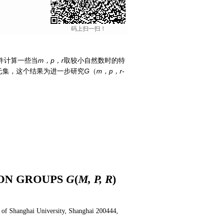
码上扫一扫！
软件计算一些当
m，p，r
取较小自然数时的特
元集，这个结果为进一步研究
G
（
m，p，r
-
ION GROUPS
G
(
M, P, R
)
 of Shanghai University, Shanghai 200444,