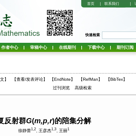
首页
|
联系我们
|
快速检索
作者中心
审稿中心
在线期刊
下载中心
期刊订阅
全文】
【
查看/发表评论
】
【EndNote】
【RefMan】
【BibTex】
过刊浏览
高级检索
复反射群
G
(
m,p,r
)的陪集分解
1,2
1,3
1
徐静蕾
,
王彦杰
,
王丽