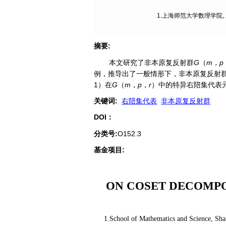
1.上海师范大学数理学院, 上海,
摘要
:
本文研究了非本原复反射群
G
（
m，p
例，推导出了一般情形下，非本原复反射
1）在
G
（
m，p，r
）中的特异右陪集代表元
关键词
:
右陪集代表
非本原复反射群
DOI：
分类号
:
O152.3
基金项目:
ON COSET DECOMPO
1.School of Mathematics and Science, Sha