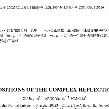
 200234;2.上海大学附属中学, 上海, 200444;3.常熟中学, 江苏, 常熟, 215516
，r
）的右陪集分解，其中
m，p，r
是正整数，且
p
整除
m
.通过使用GAP
群
G
（
m，p，r
）的抛物型子群
G
（
m，p，r
-1）的一个完全的右陪集代表
集打下基础.
SITIONS OF THE COMPLEX REFLECT
1,2
1,3
1
XU Jing-lei
,
WANG Yan-jie
,
WANG Li
nghai Normal University, Shanghai 200234, China;2.The A-liated High School