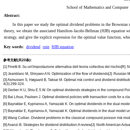
School of Mathematics and Computer 
Abstract
:
In this paper we study the optimal dividend problems in the Brownian 
theory, we obtain the associated Hamilton-Jacobi-Bellman (HJB) equation wit
strategy, and give the explicit expression for the optimal value function, whic
Key words
:
dividend
ruin
HJB equation
参考文献(共20条):
[1] Finetti B. Su un\'impostazione alternativa dell teoria collectiva del rischio[R
[2] Jeanblanc M, Shiryaev A N. Optimization of the flow of dividends[J]. Russian 
[3] Asmussen S, Høgaard B, Taksar M. Optimal risk control and dividend distributi
4(3):299-324.
[4] Gerber H U, Shiu E S W. On optimal dividends strategies in the compound Pois
[5] Bai Lihua, Paulsen J. Optimal dividend policies with transaction costs for a cl
[6] Bayraktar E, Kyprianou A, Yamazaki K. On optimal dividends in the dual model[
[7] Bayraktar E, Kyprianou A, Yamazaki K. Optimal dividends in the dual model un
[8] Wang Cuilian. Dividend problems in the classical compound poisson risk model
[9] Avanzi B. Strategies for dividend distribution:A review[J]. North American Actu