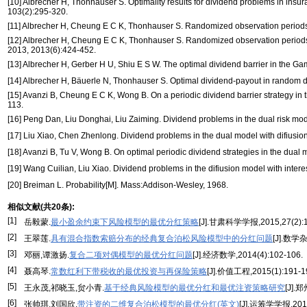
[10] Albrecher H, Thonhauser S. Optimality results for dividend problems in ins
103(2):295-320.
[11] Albrecher H, Cheung E C K, Thonhauser S. Randomized observation periods f
[12] Albrecher H, Cheung E C K, Thonhauser S. Randomized observation periods f
2013, 2013(6):424-452.
[13] Albrecher H, Gerber H U, Shiu E S W. The optimal dividend barrier in the G
[14] Albrecher H, Bäuerle N, Thonhauser S. Optimal dividend-payout in random dis
[15] Avanzi B, Cheung E C K, Wong B. On a periodic dividend barrier strategy in 
113.
[16] Peng Dan, Liu Donghai, Liu Zaiming. Dividend problems in the dual risk model
[17] Liu Xiao, Chen Zhenlong. Dividend problems in the dual model with difiusion 
[18] Avanzi B, Tu V, Wong B. On optimal periodic dividend strategies in the dual 
[19] Wang Cuilian, Liu Xiao. Dividend problems in the difiusion model with intere
[20] Breiman L. Probability[M]. Mass:Addison-Wesley, 1968.
相似文献(共20条):
[1]
岳毅蒙.
最小盈余约束下风险模型的最优分红策略
[J].甘肃科学学报,2015,27(2):1
[2]
王翠莲.
具有混合指数索赔分布的经典复合泊松风险模型中的分红问题
[J].数学杂
[3]
邓丽,谭激扬.
复合二项对偶模型的最优分红问题
[J].经济数学,2014(4):102-106.
[4]
聂高琴.
常数红利下带税收的最优投资与再保险策略
[J].价值工程,2015(1):191-1
[5]
王永茂,祁晓玉,贠小青.
基于经典风险模型的最优分红和最优注资策略研究
[J].
[6]
张帅琪,刘国欣.
带注资的二维复合泊松模型的最优分红(英文)
[J].运筹学学报,2012,