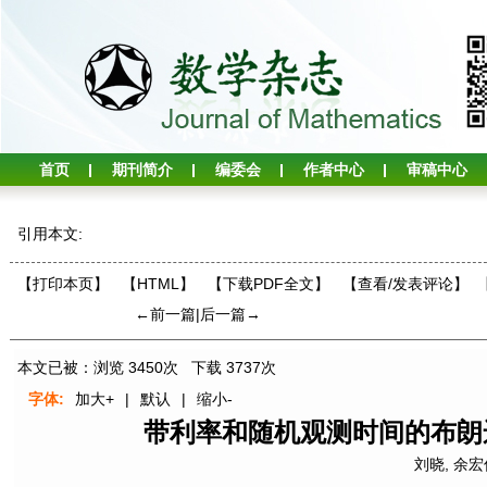
首页
期刊简介
编委会
作者中心
审稿中心
引用本文:
【打印本页】
【HTML】
【下载PDF全文】
【
查看/发表评论
】
←前一篇
|
后一篇→
本文已被：浏览
3450
次 下载
3737
次
字体:
加大+
|
默认
|
缩小-
带利率和随机观测时间的布朗
刘晓
,
余宏