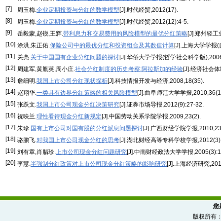
[7]
周玉梅.
企业定期投资与分红的数学模型
[J].时代经贸,2012(17).
[8]
周玉梅.
企业定期投资与分红的数学模型
[J].时代经贸,2012(12):4-5.
[9]
岳毅蒙,赵锐,王辉.
带利息力和交易费用的风险模型的最优分红策略
[J].郑州轻工
[10]
涂洪,朱正佑.
保险公司中的最优分红和投资组合及其数值计算
[J].上海大学学报(自
[11]
关亮.
关于中国国有企业分红问题的探讨
[J].华侨大学学报(哲学社会科学版),2006(3
[12]
周建军,黄胤英,周小庄.
社会分红制度的历史考察:阿拉斯加的经验
[J].经济社会体制
[13]
詹细明.
我国上市公司分红现状探析
[J].科技情报开发与经济,2008,18(35).
[14]
赵翔华.
一类具有边界分红策略的相关风险模型
[J].曲阜师范大学学报,2010,36(1):
[15]
张跃文.
我国上市公司现金分红决策研究
[J].证券市场导报,2012(9):27-32.
[16]
祝映兰.
理性看待现金分红新规定
[J].中国劳动关系学院学报,2009,23(2).
[17]
朱珍.
国有上市公司对国有股的分红派息问题探讨
[J].广西财经学院学报,2010,23(2
[18]
骆鹏飞.
对我国上市公司现金分红的思考
[J].湖北财经高等专科学校学报,2012(3):4
[19]
刘有章,肖腊珍.
上市公司现金分红问题研究
[J].中南财经政法大学学报,2005(3):10
[20]
李慧.
半强制分红政策对上市公司现金分红策略的影响研究
[J].上海经济研究,2013(
您
版权所有