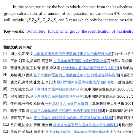
In this paper, we study the bodies which obtained from the hexahedron 
group's calcu-lation, after amount of computation, we can obtain 476 bodie
will include 1,
Z
,
Z
,
Z
,
Z
,
Z
,
Z
and 5 cases which only be indicated by relat
2
3
5
7
8
Key words
:
3-manifold
fundamental group
the identification of hexahedr
相似文献(共20条):
[1]
周小义,邓安福.
六面体有限覆盖的三维数值流形方法的非线性分析
[J].岩土力学,20
[2]
王磊,刘寒冰,吴斌暄,高慧婷.
六面体单元下预应力等代荷载计算
[J].计算力学学报,20
[3]
董君华,黄德,王长青,曹勇,李冰远.
特材镀镍六面体超精密研磨方法研究
[J].导航与
[4]
郑榕明,张勇慧.
基于六面体覆盖的三维数值流形方法的理论探讨与应用
[J].岩石
[5]
龚光彩,谢华慧,张文宏,李孔清.
规则六面体多重网格生成方法的研究
[J].建筑热能通
[6]
房芳 陈文亮.
基于多对多六面体扫掠算法的研究
[J].中国制造业信息化,2006,35(10
[7]
房芳,陈文亮.
基于多对多六面体扫掠算法的研究
[J].中国制造业信息化,2006,35(19
[8]
任钧国,张书俊,欧阳勇.
一种高精度六面体广义协调元
[J].国防科技大学学报,2001,2
[9]
陈宁,罗囡囡.
构造正六面体表面混沌吸引子的平面迭代映射
[J].计算机辅助设计与图
[10]
唐莉萍,王迪吉.
正六面体的旋转群导出的点边面置换群的轮换指标
[J].新疆师范大
[11]
吕广明,陆念力,薛渊,唐余勇.
最小外包容平行六面体和最小外包容圆柱
[J].机械设计
[12]
关振群,单菊林,顾元宪.
基于转换模板的三维实体全六面体网格生成方法
[J].计算