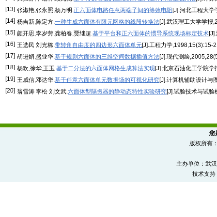
[13]
张淑艳,张永照,杨万明.
正六面体电路任意两端子间的等效电阻
[J].河北工程大学学报
[14]
杨吉新,陈定方.
一种生成六面体有限元网格的线段转换法
[J].武汉理工大学学报,200
[15]
颜开思,李岁劳,龚柏春,贾继超.
基于平台和正六面体的惯导系统现场标定技术
[J
[16]
王选民 刘光栋.
带转角自由度的四边形六面体单元
[J].工程力学,1998,15(3):15-2
[17]
胡进娟,盛业华.
基于规则六面体的三维空间数据插值方法
[J].现代测绘,2005,28(5
[18]
杨欢,徐华,王玉.
基于二分法的六面体网格生成算法实现
[J].北京石油化工学院学报,2
[19]
王威信,邓达华.
基于任意六面体单元数据场的可视化研究
[J].计算机辅助设计与图形学
[20]
翁雪涛 李松 刘文武.
六面体型隔振器的静动态特性实验研究
[J].试验技术与试验机,2
您
版权所有
主办单位：武汉
技术支持