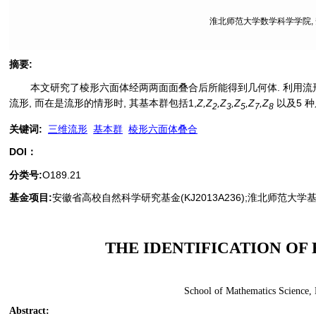
淮北师范大学数学科学学院, 安徽
摘要
:
本文研究了棱形六面体经两两面面叠合后所能得到几何体. 利用流形判
流形, 而在是流形的情形时, 其基本群包括1,
Z,Z
,Z
,Z
,Z
,Z
以及5 
2
3
5
7
8
关键词
:
三维流形
基本群
棱形六面体叠合
DOI：
分类号
:
O189.21
基金项目:
安徽省高校自然科学研究基金(KJ2013A236);淮北师范大学基金资
THE IDENTIFICATION OF
School of Mathematics Science, 
Abstract
: