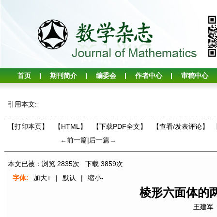
首页
期刊简介
编委会
作者中心
审稿中心
引用本文:
【打印本页】
【HTML】
【下载PDF全文】
【
查看/发表评论
】
←前一篇
|
后一篇→
本文已被：浏览
2835
次 下载
3859
次
字体:
加大+
|
默认
|
缩小-
棱形六面体的
王建军