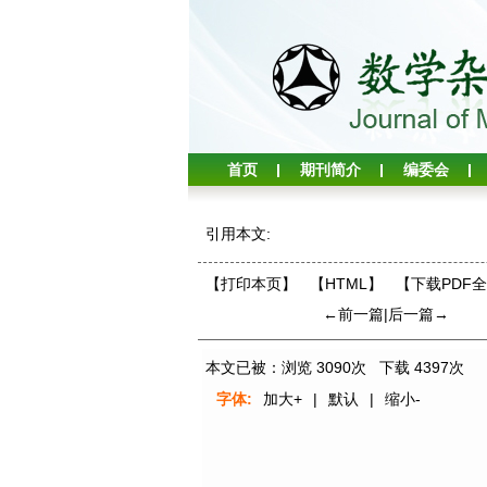
首页
期刊简介
编委会
引用本文:
【打印本页】
【HTML】
【下载PDF
←前一篇
|
后一篇→
本文已被：浏览
3090
次 下载
4397
次
字体:
加大+
|
默认
|
缩小-