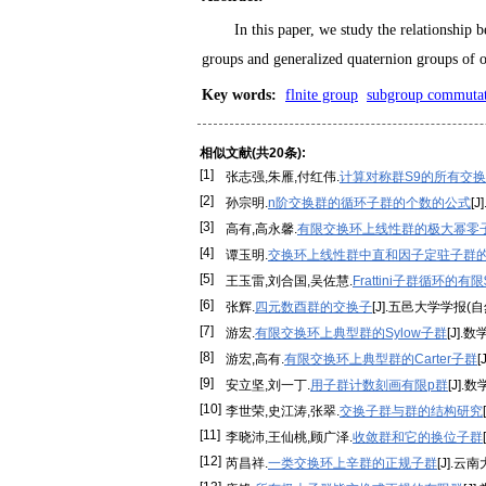
In this paper, we study the relationship
groups and generalized quaternion groups of 
Key words
:
flnite group
subgroup commutat
相似文献(共20条):
[1]
张志强,朱雁,付红伟.
计算对称群S9的所有交
[2]
孙宗明.
n阶交换群的循环子群的个数的公式
[
[3]
高有,高永馨.
有限交换环上线性群的极大幂零
[4]
谭玉明.
交换环上线性群中直和因子定驻子群
[5]
王玉雷,刘合国,吴佐慧.
Frattini子群循环的
[6]
张辉.
四元数酉群的交换子
[J].五邑大学学报(自然科
[7]
游宏.
有限交换环上典型群的Sylow子群
[J].数
[8]
游宏,高有.
有限交换环上典型群的Carter子群
[
[9]
安立坚,刘一丁.
用子群计数刻画有限p群
[J].数
[10]
李世荣,史江涛,张翠.
交换子群与群的结构研究
[11]
李晓沛,王仙桃,顾广泽.
收敛群和它的换位子群
[12]
芮昌祥.
一类交换环上辛群的正规子群
[J].云