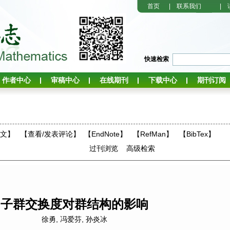
首页
|
联系我们
|
快速检索
作者中心
审稿中心
在线期刊
下载中心
期刊订阅
全文】
【
查看/发表评论
】
【EndNote】
【RefMan】
【BibTex】
过刊浏览
高级检索
子群交换度对群结构的影响
徐勇
,
冯爱芬
,
孙炎冰