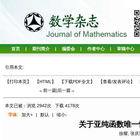
首页
期刊简介
编委会
作者中心
审稿中心
引用本文:
【打印本页】
【HTML】
【下载PDF全文】
【
查看/发表评论
】
←前一篇
|
后一篇→
本文已被：浏览
2942
次 下载
4178
次
字体:
加大+
|
默认
|
缩小-
关于亚纯函数唯一
徐耀
,
张庆