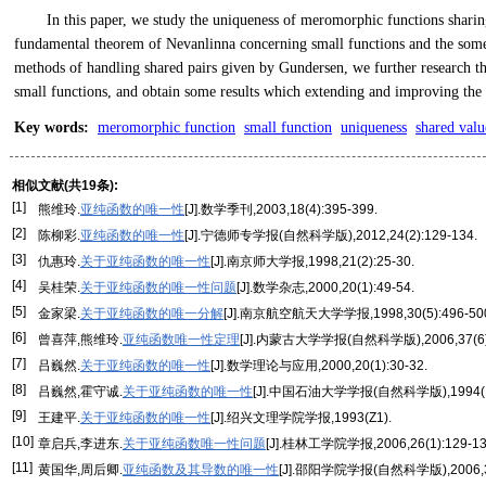
In this paper, we study the uniqueness of meromorphic functions sharing
fundamental theorem of Nevanlinna concerning small functions and the some 
methods of handling shared pairs given by Gundersen, we further research th
small functions, and obtain some results which extending and improving the r
Key words
:
meromorphic function
small function
uniqueness
shared valu
相似文献(共19条):
[1]
熊维玲.
亚纯函数的唯一性
[J].数学季刊,2003,18(4):395-399.
[2]
陈柳彩.
亚纯函数的唯一性
[J].宁德师专学报(自然科学版),2012,24(2):129-134.
[3]
仇惠玲.
关于亚纯函数的唯一性
[J].南京师大学报,1998,21(2):25-30.
[4]
吴桂荣.
关于亚纯函数的唯一性问题
[J].数学杂志,2000,20(1):49-54.
[5]
金家梁.
关于亚纯函数的唯一分解
[J].南京航空航天大学学报,1998,30(5):496-50
[6]
曾喜萍,熊维玲.
亚纯函数唯一性定理
[J].内蒙古大学学报(自然科学版),2006,37(6):
[7]
吕巍然.
关于亚纯函数的唯一性
[J].数学理论与应用,2000,20(1):30-32.
[8]
吕巍然,霍守诚.
关于亚纯函数的唯一性
[J].中国石油大学学报(自然科学版),1994(1
[9]
王建平.
关于亚纯函数的唯一性
[J].绍兴文理学院学报,1993(Z1).
[10]
章启兵,李进东.
关于亚纯函数唯一性问题
[J].桂林工学院学报,2006,26(1):129-13
[11]
黄国华,周后卿.
亚纯函数及其导数的唯一性
[J].邵阳学院学报(自然科学版),2006,3(2