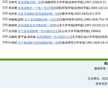
[12]
沈寿华.
亚纯函数的惟一性
[J].福建师范大学学报(自然科学版),2007,23(6):8-12.
[13]
周后卿.
亚纯函数的一个唯一性定理
[J].邵阳学院学报(自然科学版),2004,1(4):12-
[14]
张庆彩.
涉及导函数的亚纯函数的唯一性
[J].数学学报,2002,45(5):871-876.
[15]
张丽梅,赵凯.
关于亚纯函数的唯一性定理
[J].数学研究与评论,1999,19(4):753-75
[16]
曲静静.
亚纯函数及其导数的惟一性
[J].山东大学学报(理学版),2007,42(10):22-2
[17]
仪洪勋.
关于亚纯函数唯一性问题的注记
[J].山东大学学报(理学版),1989(4).
[18]
吕巍然,霍守诚,崔俭春.
亚纯函数唯一性问题的注记
[J].中国石油大学学报(自然科学版
[19]
叶寿桢.
关于整函数与亚纯函数的唯一性
[J].曲阜师范大学学报,1992,18(4):19-24
您
版权所有
主办单位：武汉
技术支持