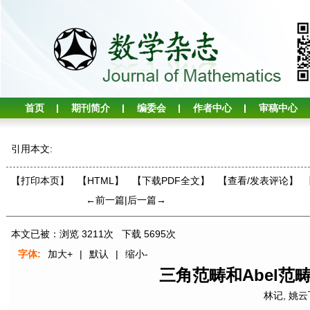
首页
期刊简介
编委会
作者中心
审稿中心
引用本文:
【打印本页】
【HTML】
【下载PDF全文】
【
查看/发表评论
】
←前一篇
|
后一篇→
本文已被：浏览
3211
次 下载
5695
次
字体:
加大+
|
默认
|
缩小-
三角范畴和Abel范畴的
林记
,
姚云