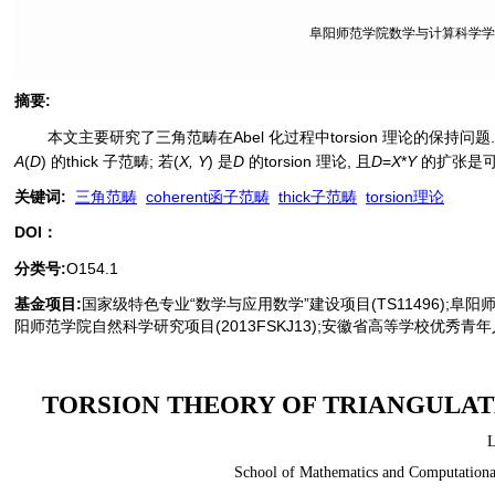
阜阳师范学院数学与计算科学学院,
摘要
:
本文主要研究了三角范畴在Abel 化过程中torsion 理论的保持问题. 
A
(
D
) 的thick 子范畴; 若(
X, Y
) 是
D
的torsion 理论, 且
D
=
X
*
Y
的扩张是可
关键词
:
三角范畴
coherent函子范畴
thick子范畴
torsion理论
DOI：
分类号
:
O154.1
基金项目:
国家级特色专业“数学与应用数学”建设项目(TS11496);阜阳师范
阳师范学院自然科学研究项目(2013FSKJ13);安徽省高等学校优秀青年人才
TORSION THEORY OF TRIANGULAT
L
School of Mathematics and Computationa