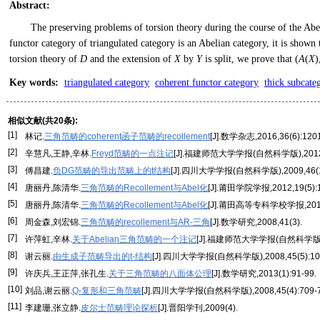
Abstract
:
The preserving problems of torsion theory during the course of the Abel
functor category of triangulated category is an Abelian category, it is shown
torsion theory of
D
and the extension of
X
by
Y
is split, we prove that (
A
(
X
)
Key words
:
triangulated category
coherent functor category
thick subcate
相似文献(共20条):
[1]
林记.
三角范畴的coherent函子范畴的recollement
[J].数学杂志,2016,36(6):1201
[2]
辛慧凡,王静,辛林.
Freyd范畴的一点注记
[J].福建师范大学学报(自然科学版),2012,28
[3]
傅昌建.
负DG范畴的导出范畴上的t结构
[J].四川大学学报(自然科学版),2009,46(1)
[4]
唐丽丹,陈清华.
三角范畴的Recollement与Abel化
[J].莆田学院学报,2012,19(5):1
[5]
唐丽丹,陈清华.
三角范畴的Recollement与Abel化
[J].莆田高等专科学校学报,2012(5
[6]
周金森,刘宏锦.
三角范畴的recollement与AR-三角
[J].数学研究,2008,41(3).
[7]
许萍虹,辛林.
关于Abelian三角范畴的一个注记
[J].福建师范大学学报(自然科学版),2
[8]
谢云丽.
由生成子范畴导出的t-结构
[J].四川大学学报(自然科学版),2008,45(5):103
[9]
许庆兵,王正萍,张孔生.
关于三角范畴的八面体公理
[J].数学研究,2013(1):91-99.
[10]
刘品,谢云丽.
Q-复形和三角范畴
[J].四川大学学报(自然科学版),2008,45(4):709-7
[11]
李建珊,张立静.
皮尔士范畴理论探析
[J].晋阳学刊,2009(4).