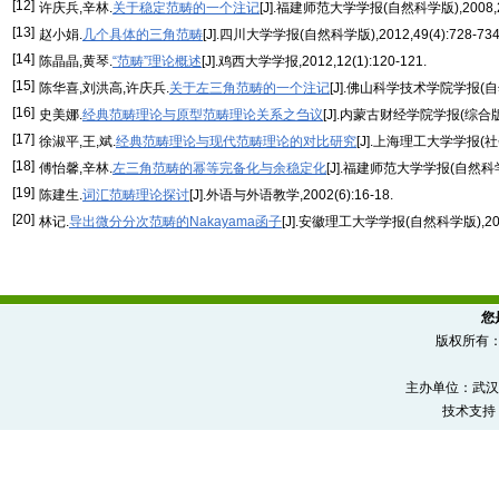
[12]
许庆兵,辛林.
关于稳定范畴的一个注记
[J].福建师范大学学报(自然科学版),2008,24(
[13]
赵小娟.
几个具体的三角范畴
[J].四川大学学报(自然科学版),2012,49(4):728-734
[14]
陈晶晶,黄琴.
“范畴”理论概述
[J].鸡西大学学报,2012,12(1):120-121.
[15]
陈华喜,刘洪高,许庆兵.
关于左三角范畴的一个注记
[J].佛山科学技术学院学报(自然科学
[16]
史美娜.
经典范畴理论与原型范畴理论关系之刍议
[J].内蒙古财经学院学报(综合版),20
[17]
徐淑平,王,斌.
经典范畴理论与现代范畴理论的对比研究
[J].上海理工大学学报(社会科
[18]
傅怡馨,辛林.
左三角范畴的幂等完备化与余稳定化
[J].福建师范大学学报(自然科学版)
[19]
陈建生.
词汇范畴理论探讨
[J].外语与外语教学,2002(6):16-18.
[20]
林记.
导出微分分次范畴的Nakayama函子
[J].安徽理工大学学报(自然科学版),2014(
您
版权所有
主办单位：武汉
技术支持