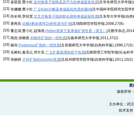
[12]
崔苗苗,曹小红.
反对角算子矩阵及其平方的单值延拓性质
[J].华东师范大学学报(自然
[13]
肖娜娜,曹小红.
广义Kato分解及单值延拓性质的摄动
[J].中国科学院研究生院学报,20
[14]
尚长明,李绍宽.
交叉交换算子组的联合谱和单值延拓性质
[J].东华大学学报(自然科学版
[15]
唐再良.
论模n剩余类环Zn的性质与扩张
[J].绵阳师范学院学报,2008,27(8).
[16]
董志清,曹小红,赵海燕.
Helton类算子及单值扩张性质（英文）
[J].数学杂志,2014
[17]
闻杰,张晓蓉.
对称环扩张的一些性质
[J].曲阜师范大学学报,2011,37(2).
[18]
杨存.
Frobenius扩张的一些性质
[J].首都师范大学学报(自然科学版),1996,17(3):3
[19]
岳树松,秦克云,邓方安.
广义扩展原理的若干性质
[J].陕西理工学院学报(社会科学版),
[20]
张丽婷.
子环扩张的morphic性质
[J].杭州师范学院学报(自然科学版),2011,10(2).
您
版权所有
主办单位：武汉
技术支持