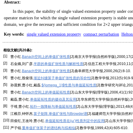
Abstract
:
In this paper, the stability of single valued extension property under co
operator matrices for which the single valued extension property is stable u
domain, we give the necessary and sufficient condition for 2×2 upper triangu
Key words
:
single valued extension property
compact perturbation
Helton
相似文献(共20条):
[1]
曹小红.
Banach空间上的单值扩张性质
[J].南京大学学报(自然科学版),2000,17(2):
[2]
石金娥,刘广彦.
半群的单值扩张性质与解析性质
[J].信息工程大学学报,2010,11(1)
[3]
曹小红.
Banach空间上的单值扩张性质
[J].曲阜师范大学学报,2000,26(2):8-10.
[4]
曹小红,殷俊强.
渐近纠缠算子单值扩张性质的等价性
[J].数学学报,2012(5):919-9
[5]
孙晨辉,曹小红,戴磊.
$(\omega_1)$性质与单值延拓性质
[J].数学研究与评论,2010,
[6]
曹小红.
Banach空间上的单值延拓性质
[J].山东大学学报(理学版),2006,41(1):92-
[7]
戴磊,曹小红.
单值延拓性质的摄动及其应用
[J].华东师范大学学报(自然科学版),2014
[8]
于维,曹小红.
拓扑一致降标与单值延拓性质
[J].山东大学学报(理学版),2013,48(4)
[9]
江樵芬,钟怀杰.
算子矩阵:单值扩张性与Browder谱
[J].福建师范大学学报(自然科学版)
[10]
田俊红,王改玲,曹小红.
单值延拓性质在(ω’)性质判定中的应用
[J].山东大学学报(理学
[11]
严子锟.
重单值扩张算子的谱结构与拟相似
[J].数学学报,1999,42(4):605-610.