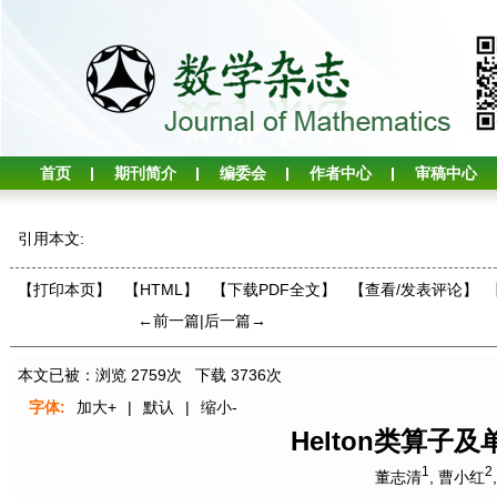
首页
期刊简介
编委会
作者中心
审稿中心
引用本文:
【打印本页】
【HTML】
【下载PDF全文】
【
查看/发表评论
】
←前一篇
|
后一篇→
本文已被：浏览
2759
次 下载
3736
次
字体:
加大+
|
默认
|
缩小-
Helton类算子
1
2
董志清
,
曹小红