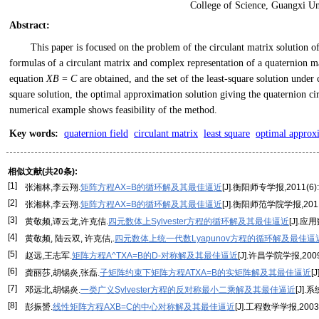
College of Science, Guangxi Un
Abstract
:
This paper is focused on the problem of the circulant matrix solution 
formulas of a circulant matrix and complex representation of a quaternion mat
equation
XB
=
C
are obtained, and the set of the least-square solution under 
square solution, the optimal approximation solution giving the quaternion ci
numerical example shows feasibility of the method.
Key words
:
quaternion field
circulant matrix
least square
optimal approx
相似文献(共20条):
[1]
张湘林,李云翔.
矩阵方程AX=B的循环解及其最佳逼近
[J].衡阳师专学报,2011(6):
[2]
张湘林,李云翔.
矩阵方程AX=B的循环解及其最佳逼近
[J].衡阳师范学院学报,2011,
[3]
黄敬频,谭云龙,许克佶.
四元数体上Sylvester方程的循环解及其最佳逼近
[J].应用
[4]
黄敬频, 陆云双, 许克佶,.
四元数体上统一代数Lyapunov方程的循环解及最佳逼
[5]
赵远,王志军.
矩阵方程A^TXA=B的D-对称解及其最佳逼近
[J].许昌学院学报,2009,
[6]
龚丽莎,胡锡炎,张磊.
子矩阵约束下矩阵方程ATXA=B的实矩阵解及其最佳逼近
[
[7]
邓远北,胡锡炎.
一类广义Sylvester方程的反对称最小二乘解及其最佳逼近
[J].
[8]
彭振赟.
线性矩阵方程AXB=C的中心对称解及其最佳逼近
[J].工程数学学报,2003,2