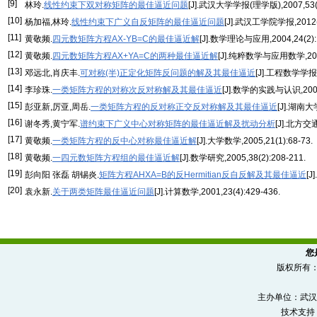
[9]
林玲.
线性约束下双对称矩阵的最佳逼近问题
[J].武汉大学学报(理学版),2007,53(3
[10]
杨加福,林玲.
线性约束下广义自反矩阵的最佳逼近问题
[J].武汉工学院学报,2012(1
[11]
黄敬频.
四元数矩阵方程AX-YB=C的最佳逼近解
[J].数学理论与应用,2004,24(2):1
[12]
黄敬频.
四元数矩阵方程AX+YA=C的两种最佳逼近解
[J].纯粹数学与应用数学,2004,
[13]
邓远北,肖庆丰.
可对称(半)正定化矩阵反问题的解及其最佳逼近
[J].工程数学学报,2
[14]
李珍珠.
一类矩阵方程的对称次反对称解及其最佳逼近
[J].数学的实践与认识,2005,
[15]
彭亚新,厉亚,周岳.
一类矩阵方程的反对称正交反对称解及其最佳逼近
[J].湖南大
[16]
谢冬秀,黄宁军.
谱约束下广义中心对称矩阵的最佳逼近解及扰动分析
[J].北方交通
[17]
黄敬频.
一类矩阵方程的反中心对称最佳逼近解
[J].大学数学,2005,21(1):68-73.
[18]
黄敬频.
一四元数矩阵方程组的最佳逼近解
[J].数学研究,2005,38(2):208-211.
[19]
彭向阳 张磊 胡锡炎.
矩阵方程AHXA=B的反Hermitian反自反解及其最佳逼近
[J
[20]
袁永新.
关于两类矩阵最佳逼近问题
[J].计算数学,2001,23(4):429-436.
您
版权所有
主办单位：武汉
技术支持