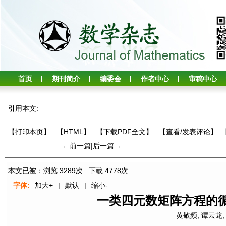
首页
期刊简介
编委会
作者中心
审稿中心
引用本文:
【打印本页】
【HTML】
【下载PDF全文】
【
查看/发表评论
】
←前一篇
|
后一篇→
本文已被：浏览
3289
次 下载
4778
次
字体:
加大+
|
默认
|
缩小-
一类四元数矩阵方程的
黄敬频
,
谭云龙