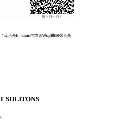
码上扫一扫！
明了流形是Einstein的或者Weyl曲率张量是
T SOLITONS
a