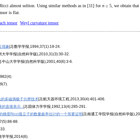
 Ricci almost soliton. Using similar methods as in [11] for
n
≥ 5, we obtain that
sor is flat.
ach tensor
Weyl curvature tensor
立现象
[J].数学学报,1994,37(1):19-24.
温州大学学报(自然科学版),2010,31(3):30-32.
J].中山大学学报(自然科学版),2001,40(6):3-6.
2(4).
(7).
法的多磁偶极子分辨技术
[J].航天器环境工程,2013,30(4):401-406.
直接表示...
[J].固体力学学报,1992,13(4):285-291.
的梯度Ricci孤立子的数量曲率估计的一个简要证明
[J].南通工学院学报(自然科学版),2014(
(5):86-88.
33.
.数学学报,2014(6).