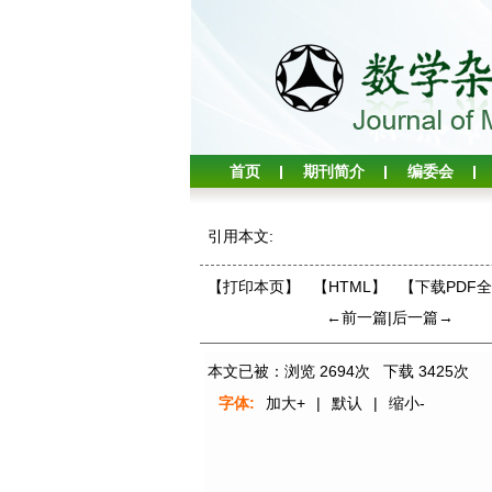
首页
期刊简介
编委会
引用本文:
【打印本页】
【HTML】
【下载PDF
←前一篇
|
后一篇→
本文已被：浏览
2694
次 下载
3425
次
字体:
加大+
|
默认
|
缩小-