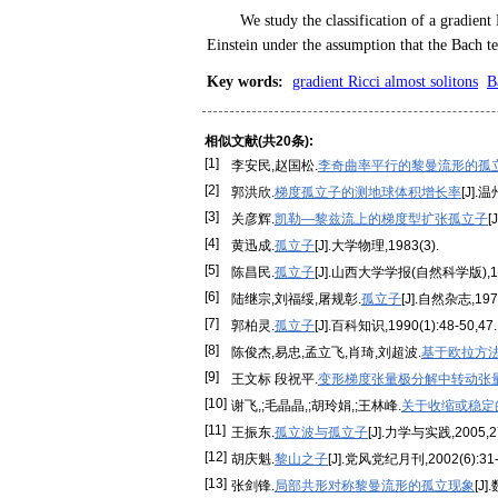
We study the classification of a gradient
Einstein under the assumption that the Bach ten
Key words
:
gradient Ricci almost solitons
B
相似文献(共20条):
[1]
李安民,赵国松.
李奇曲率平行的黎曼流形的孤
[2]
郭洪欣.
梯度孤立子的测地球体积增长率
[J].
[3]
关彦辉.
凯勒—黎兹流上的梯度型扩张孤立子
[
[4]
黄迅成.
孤立子
[J].大学物理,1983(3).
[5]
陈昌民.
孤立子
[J].山西大学学报(自然科学版),198
[6]
陆继宗,刘福绥,屠规彰.
孤立子
[J].自然杂志,1979
[7]
郭柏灵.
孤立子
[J].百科知识,1990(1):48-50,47.
[8]
陈俊杰,易忠,孟立飞,肖琦,刘超波.
基于欧拉方
[9]
王文标 段祝平.
变形梯度张量极分解中转动张量的
[10]
谢飞,;毛晶晶,;胡玲娟,;王林峰.
关于收缩或稳定
[11]
王振东.
孤立波与孤立子
[J].力学与实践,2005,27
[12]
胡庆魁.
黎山之子
[J].党风党纪月刊,2002(6):31-
[13]
张剑锋.
局部共形对称黎曼流形的孤立现象
[J]