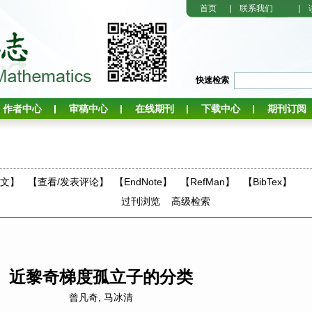
首页
|
联系我们
|
快速检索
作者中心
审稿中心
在线期刊
下载中心
期刊订阅
全文】
【
查看/发表评论
】
【EndNote】
【RefMan】
【BibTex】
过刊浏览
高级检索
近黎奇梯度孤立子的分类
曾凡奇
,
马冰清