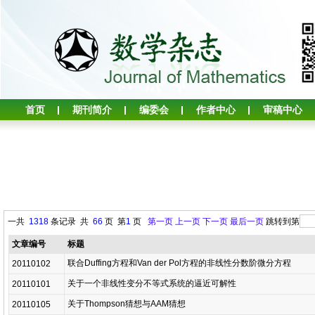
首页
期刊简介
编委会
作者中心
审稿中心
一共
1318
条记录 共
66
页 第
1
页
第一页
上一页
下一页
最后一页
跳转到第
文章编号
标题
联合Duffing方程和Van der Pol方程的非线性分数阶微分方程
20110102
关于一个非线性变分不等式系统的逼近可解性
20110101
关于Thompson猜想与AAM猜想
20110105