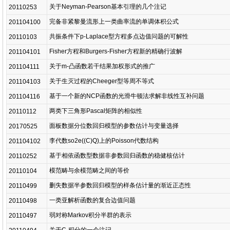
关于Neyman-Pearson基本引理的几个注记
20110253
完备非紧黎曼流形上一类曲率流的单调体积公式
201104100
共振条件下p-Laplace型方程多点边值问题的可解性
20110103
Fisher方程和Burgers-Fisher方程新的精确行波解
201104101
关于m-凸函数若干结果加权形式的推广
201104111
关于生灭过程的Cheeger型等周不等式
201104103
基于一个新的NCP函数的光滑牛顿法求解非线性互补问题
201104116
两类下三角形Pascal矩阵的相似性
20110112
面板数据分位数回归模型的参数估计与变量选择
20170525
李代数so2e((C)Q)上的Poisson代数结构
201104102
基于相依函数型数据非参数回归函数的稳健核估计
20110252
模范畴与余模范畴之间的等价
20110104
删失数据半参数回归模型的样条估计量的渐近正态性
20110499
一类亚解析函数的复合边值问题
20110498
弱对称Markov积分半群的表示
20110497