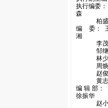
执行编委：
森
柏
编
委：
湘
李
邹
林
周
赵
黄
编
辑
部：
徐振华
赵