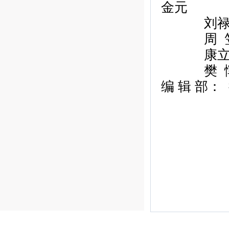
金元
刘
周
康
樊
编
辑
部：