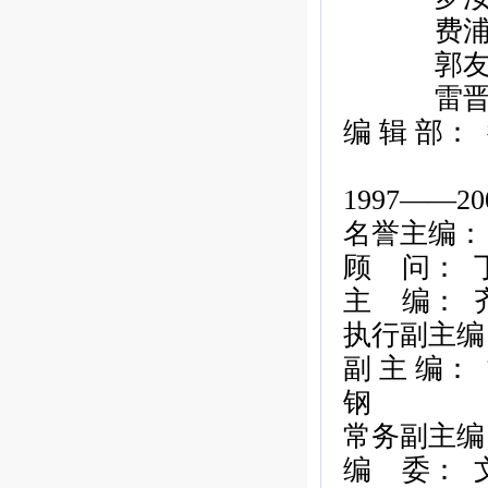
费
郭
雷
编
辑
部：
1997——20
名誉主编：
顾
问：
主
编：
执行副主编
副
主
编：
钢
常务副主编
编
委：