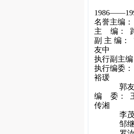
1986——19
名誉主编：
主
编：
副
主
编：
友中
执行副主编
执行编委：
裕瑗
郭
编
委：
传湘
李
邹
罗