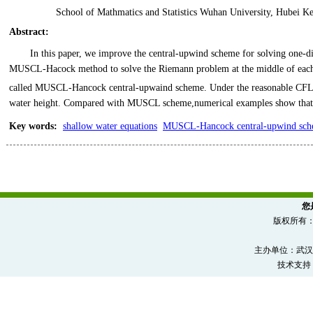
School of Mathmatics and Statistics Wuhan University, Hubei 
Abstract
:
In this paper, we improve the central-upwind scheme for solving one
MUSCL-Hacock method to solve the Riemann problem at the middle of each ti
called MUSCL-Hancock central-upwaind scheme. Under the reasonable CFL co
water height. Compared with MUSCL scheme,numerical examples show that th
Key words
:
shallow water equations
MUSCL-Hancock central-upwind sc
您
版权所有
主办单位：武汉
技术支持