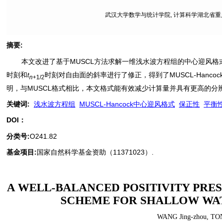
武汉大学数学与统计学院, 计算科学湖北省重点实验
摘要
:
本文改进了基于MUSCL方法求解一维浅水波方程组的中心迎风格式.利
时刻和
t
时刻对自由面的斜率进行了修正，得到了MUSCL-Hanc
n
+1/2
明，与MUSCL格式相比，本文格式能有效减少计算量并具有更高的分辨
关键词
:
浅水波方程组
MUSCL-Hancock中心迎风格式
保正性
平衡
DOI：
分类号
:
O241.82
基金项目:
国家自然科学基金资助（11371023）.
A WELL-BALANCED POSITIVITY PR
SCHEME FOR SHALLOW WA
WANG Jing-zhou
,
TO