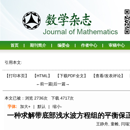
首页
期刊简介
编委会
作者中心
审稿中心
引用本文:
【打印本页】
【HTML】
【下载PDF全文】
【
查看/发表评论
】
←前一篇
|
后一篇→
本文已被：浏览
2736
次 下载
4717
次
字体:
加大+
|
默认
|
缩小-
一种求解带底部浅水波方程组的平衡保正的M
王静舟
,
童帷
,
闫瑞