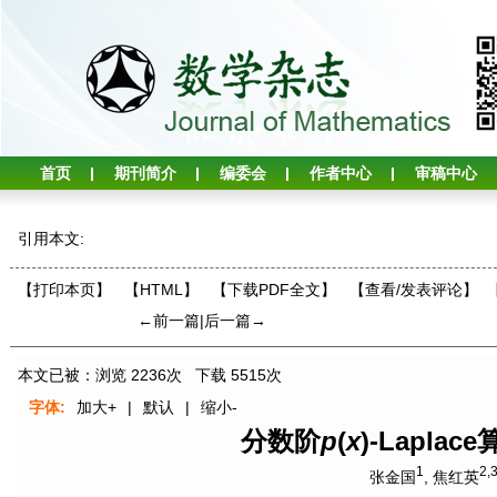
首页
期刊简介
编委会
作者中心
审稿中心
引用本文:
【打印本页】
【HTML】
【下载PDF全文】
【
查看/发表评论
】
←前一篇
|
后一篇→
本文已被：浏览
2236
次 下载
5515
次
字体:
加大+
|
默认
|
缩小-
分数阶
p
(
x
)-Lapla
1
2,
张金国
,
焦红英