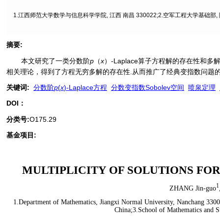
1.江西师范大学数学与信息科学学院, 江西 南昌 330022;2.空军工程大学基础部, 陕
摘要
:
本文研究了一类分数阶
p
（
x
）-Laplace算子方程解的存在性和
相关理论，得到了方程无穷多解的存在性.从而推广了经典变指数问题的
关键词
:
分数阶
p
(
x
)-Laplace方程
分数变指数Sobolev空间
喷泉定理
DOI：
分类号
:
O175.29
基金项目:
MULTIPLICITY OF SOLUTIONS FO
1
ZHANG Jin-guo
1.Department of Mathematics, Jiangxi Normal University, Nanchang 33002
China;3.School of Mathematics and Sta