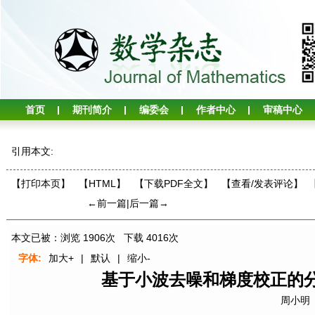
首页
期刊简介
编委会
作者中心
审稿中心
引用本文:
【打印本页】
【HTML】
【下载PDF全文】
【
查看/发表评论
】
←前一篇
|
后一篇→
本文已被：浏览
1906
次 下载
4016
次
字体:
加大+
|
默认
|
缩小-
基于小波去噪和梯度校正的
周小明