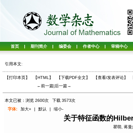
首页
期刊简介
编委会
作者中心
审稿中心
引用本文:
【打印本页】
【HTML】
【下载PDF全文】
【
查看/发表评论
】
←前一篇
|
后一篇→
本文已被：浏览
2600
次 下载
3573
次
字体:
加大+
|
默认
|
缩小-
关于特征函数的Hilb
瞿萌
,
蒋曼