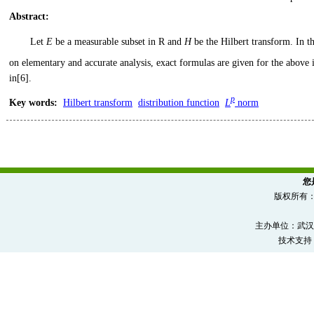
Abstract
:
Let
E
be a measurable subset in R and
H
be the Hilbert transform. In t
on elementary and accurate analysis, exact formulas are given for the above 
in[6].
p
Key words
:
Hilbert transform
distribution function
L
norm
您
版权所有
主办单位：武汉
技术支持