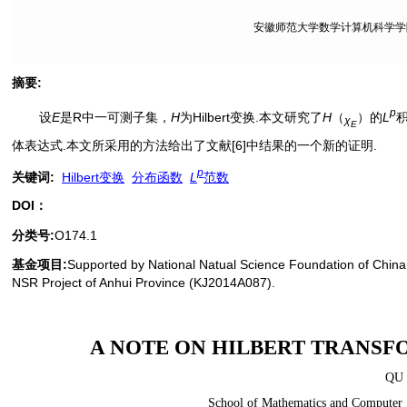
安徽师范大学数学计算机科学学院, 
摘要
:
p
设
E
是R中一可测子集，
H
为Hilbert变换.本文研究了
H
（
）的
L
χ
E
体表达式.本文所采用的方法给出了文献[6]中结果的一个新的证明.
p
关键词
:
Hilbert变换
分布函数
L
范数
DOI：
分类号
:
O174.1
基金项目:
Supported by National Natual Science Foundation of China
NSR Project of Anhui Province (KJ2014A087).
A NOTE ON HILBERT TRANSF
QU 
School of Mathematics and Computer 