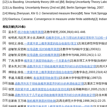
[12] Liu Baoding. Uncertainty theory (4th ed.)[M]. Beijing:Uncertianty Theory Labo
[13] Liu Baoding. Uncertainty theory (2nd ed.)[M]. Berlin:Springer-Verlag, 2007.
[14] Wang Zhenyuan, Klir G J. Generalized measure theory[M]. New York:Spingge
[15] Gianluca, Cassese. Convergence in measure under finite additivity[J]. Indian
相似文献(共20条):
[1]
蓝永艺.
统计收敛与概率测度
[J].数学研究,2006,39(4):441-446.
[2]
哈明虎,冯志芳,宋士吉,高林庆.
拟概率空间上学习理论的关键定理和学习过程一
[3]
张绍义,徐侃.
一类紧半群上概率测度的组合收敛性(英文)
[J].湖北师范学院学报(自然
[4]
赵敏智,应坚刚.
矩母函数:拟对称概率测度
[J].数学年刊A辑(中文版),2003(1).
[5]
赵敏智,应坚刚.
矩母函数:拟对称概率测度
[J].数学年刊A辑,2003,24(1):1-12.
[6]
丁杰,张景华.
概率算子测度弱收敛的一个充要条件
[J].南京理工大学学报(自然科学版),
[7]
霍永亮,刘三阳.
函数序列关于弱收敛概率测度序列积分的控制收敛定理
[J].四川
[8]
傅朝金,徐侃.
一类紧半群上概率测度的强组合收敛性
[J].数学杂志,2003,23(4):42
[9]
李越,马菊霞,任晓红.
集值测度弱收敛理论
[J].吉林大学学报(理学版),1997(3).
[10]
陈颖.
函数序列关于弱收敛概率测度序列积分的单调收敛定理
[J].重庆工学院学报,20
[11]
张慧.
局部紧半群上概率测度组合收敛的某些结果
[J].应用概率统计,2005,21(3):3
[12]
陈颖.
函数序列关于几乎处处弱收敛概率测度序列积分的单调收敛定理
[J].佳木
[13]
彭家南 王万雄.
随机概率测度的弱收敛
[J].西北师范大学学报,1998,34(1):22-25.
[14]
刘锦萼 柳重堪.
紧有限交换半群上概率测度合成收敛序列的一些性质
[J].北京航