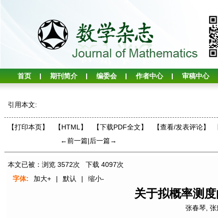
首页
期刊简介
编委会
作者中心
审稿中心
引用本文:
【打印本页】
【HTML】
【下载PDF全文】
【
查看/发表评论
】
←前一篇
|
后一篇→
本文已被：浏览
3572
次 下载
4097
次
字体:
加大+
|
默认
|
缩小-
关于拟概率测度
张春琴
,
张