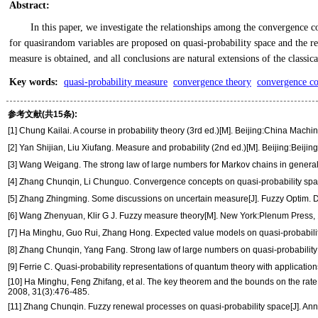
Abstract
:
In this paper, we investigate the relationships among the convergence
for quasirandom variables are proposed on quasi-probability space and the 
measure is obtained, and all conclusions are natural extensions of the classic
Key words
:
quasi-probability measure
convergence theory
convergence c
参考文献(共15条):
[1] Chung Kailai. A course in probability theory (3rd ed.)[M]. Beijing:China Machi
[2] Yan Shijian, Liu Xiufang. Measure and probability (2nd ed.)[M]. Beijing:Beiji
[3] Wang Weigang. The strong law of large numbers for Markov chains in general 
[4] Zhang Chunqin, Li Chunguo. Convergence concepts on quasi-probability space
[5] Zhang Zhingming. Some discussions on uncertain measure[J]. Fuzzy Optim. D
[6] Wang Zhenyuan, Klir G J. Fuzzy measure theory[M]. New York:Plenum Press,
[7] Ha Minghu, Guo Rui, Zhang Hong. Expected value models on quasi-probability 
[8] Zhang Chunqin, Yang Fang. Strong law of large numbers on quasi-probability 
[9] Ferrie C. Quasi-probability representations of quantum theory with applicatio
[10] Ha Minghu, Feng Zhifang, et al. The key theorem and the bounds on the rate o
2008, 31(3):476-485.
[11] Zhang Chunqin. Fuzzy renewal processes on quasi-probability space[J]. Ann.