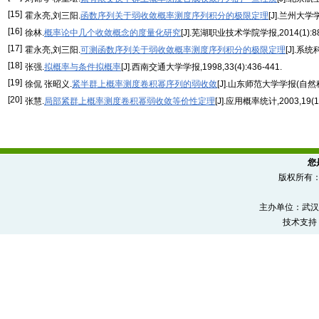
[15]
霍永亮,刘三阳.
函数序列关于弱收敛概率测度序列积分的极限定理
[J].兰州大学学
[16]
徐林.
概率论中几个收敛概念的度量化研究
[J].芜湖职业技术学院学报,2014(1):88
[17]
霍永亮,刘三阳.
可测函数序列关于弱收敛概率测度序列积分的极限定理
[J].系统
[18]
张强.
拟概率与条件拟概率
[J].西南交通大学学报,1998,33(4):436-441.
[19]
徐侃 张昭义.
紧半群上概率测度卷积幂序列的弱收敛
[J].山东师范大学学报(自然科学版
[20]
张慧.
局部紧群上概率测度卷积幂弱收敛等价性定理
[J].应用概率统计,2003,19(1)
您
版权所有
主办单位：武汉
技术支持