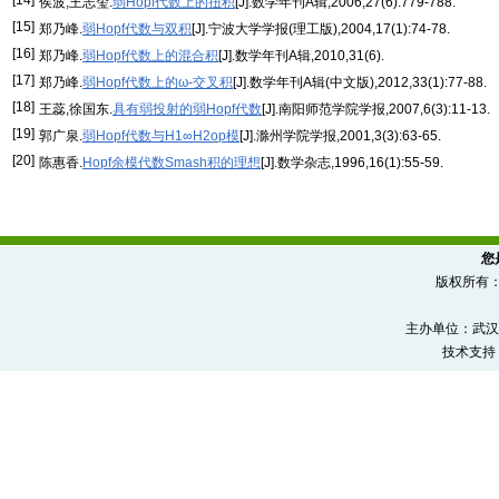
[14]
侯波,王志玺.
弱Hopf代数上的扭积
[J].数学年刊A辑,2006,27(6):779-788.
[15]
郑乃峰.
弱Hopf代数与双积
[J].宁波大学学报(理工版),2004,17(1):74-78.
[16]
郑乃峰.
弱Hopf代数上的混合积
[J].数学年刊A辑,2010,31(6).
[17]
郑乃峰.
弱Hopf代数上的ω-交叉积
[J].数学年刊A辑(中文版),2012,33(1):77-88.
[18]
王蕊,徐国东.
具有弱投射的弱Hopf代数
[J].南阳师范学院学报,2007,6(3):11-13.
[19]
郭广泉.
弱Hopf代数与H1∞H2op模
[J].滁州学院学报,2001,3(3):63-65.
[20]
陈惠香.
Hopf余模代数Smash积的理想
[J].数学杂志,1996,16(1):55-59.
您
版权所有
主办单位：武汉
技术支持