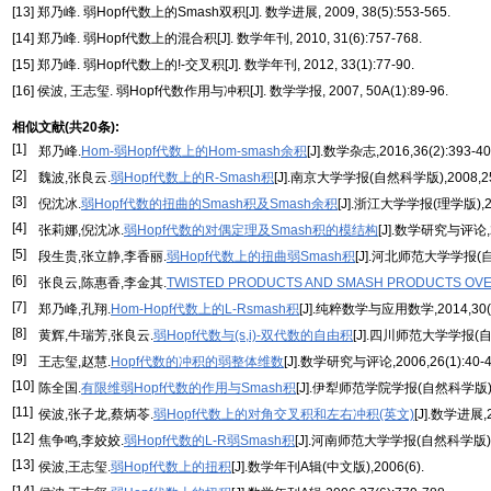
[13] 郑乃峰. 弱Hopf代数上的Smash双积[J]. 数学进展, 2009, 38(5):553-565.
[14] 郑乃峰. 弱Hopf代数上的混合积[J]. 数学年刊, 2010, 31(6):757-768.
[15] 郑乃峰. 弱Hopf代数上的!-交叉积[J]. 数学年刊, 2012, 33(1):77-90.
[16] 侯波, 王志玺. 弱Hopf代数作用与冲积[J]. 数学学报, 2007, 50A(1):89-96.
相似文献(共20条):
[1]
郑乃峰.
Hom-弱Hopf代数上的Hom-smash余积
[J].数学杂志,2016,36(2):393-40
[2]
魏波,张良云.
弱Hopf代数上的R-Smash积
[J].南京大学学报(自然科学版),2008,25
[3]
倪沈冰.
弱Hopf代数的扭曲的Smash积及Smash余积
[J].浙江大学学报(理学版),200
[4]
张莉娜,倪沈冰.
弱Hopf代数的对偶定理及Smash积的模结构
[J].数学研究与评论,20
[5]
段生贵,张立静,李香丽.
弱Hopf代数上的扭曲弱Smash积
[J].河北师范大学学报(自然科
[6]
张良云,陈惠香,李金其.
TWISTED PRODUCTS AND SMASH PRODUCTS OVE
[7]
郑乃峰,孔翔.
Hom-Hopf代数上的L-Rsmash积
[J].纯粹数学与应用数学,2014,30(4
[8]
黄辉,牛瑞芳,张良云.
弱Hopf代数与(s,i)-双代数的自由积
[J].四川师范大学学报(自然
[9]
王志玺,赵慧.
Hopf代数的冲积的弱整体维数
[J].数学研究与评论,2006,26(1):40-4
[10]
陈全国.
有限维弱Hopf代数的作用与Smash积
[J].伊犁师范学院学报(自然科学版),2
[11]
侯波,张子龙,蔡炳苓.
弱Hopf代数上的对角交叉积和左右冲积(英文)
[J].数学进展,2
[12]
焦争鸣,李姣姣.
弱Hopf代数的L-R弱Smash积
[J].河南师范大学学报(自然科学版),20
[13]
侯波,王志玺.
弱Hopf代数上的扭积
[J].数学年刊A辑(中文版),2006(6).