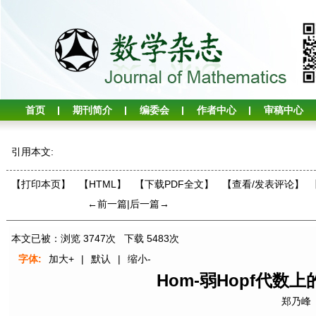
首页
期刊简介
编委会
作者中心
审稿中心
引用本文:
【打印本页】
【HTML】
【下载PDF全文】
【
查看/发表评论
】
←前一篇
|
后一篇→
本文已被：浏览
3747
次 下载
5483
次
字体:
加大+
|
默认
|
缩小-
Hom-弱Hopf代数上的
郑乃峰