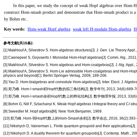
In this paper, we study the concept of weak Hopf algebras over Hom-Ho
construct Hom-smash product and demonstrate that Hom-smash product is a
by Bohm etc..
Key words
:
Hom-weak Hopf algebra
weak left
H
-module Hom-algebra
H
参考文献(共16条):
[1] Makhlouf A, Silvestrov S. Hom-algebras structures[J]. J. Gen. Lie Theory Appl.
[2] Caenepeel S, Goyvaerts I. Monoidal Hom-Hopf algebras[J]. Comm. Alg., 2011
[3] Makhlouf A, Silvestrov S. Hom-algebras and Hom-coalgebras[J]. J. Alg. Appl.,
[4] Makhlouf A, Silvestrov S. Hom-Lie admissible Hom-coalgebras and Hom-Hopf al
physics and beyond[C]. Berlin:Springer-Verlag, 2009, 189-206.
[5] Yau D. Hom-bialgebras and comodule Hom-algebras[J]. Inter. Elect. J. Algebra
[6] 郑乃峰. Hom-!-smash积Hopf代数的拟三角结构[J]. 数学年刊, 2013, 34(6):689-7
[7] 郑乃峰. Hom-!-smash余积Hopf代数上的辫化结构[J]. 数学物理学报, 2013, 33(6):1
[8] Bohm G, Nill F, Szlachanyi K. Weak Hopf algebras I:Integral theory and C/-stru
[9] Sweedler M. Hopf algebra[M]. New York:Benjamin, 1969.
[10] 郑乃峰. Hom-弱Hopf代数上的Hom-Smash余积[J]. 数学杂志, 2016, 36(2):393-
[11] Nikshych D, Vainerman L. Finite quantum groupoid and their applications[J]. 
[12] Nikshych D. A duality theorem for quantum groupoids[J]. Contemp. Math., 2