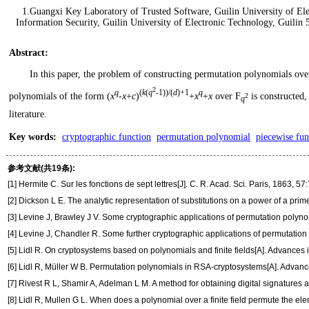
1.Guangxi Key Laboratory of Trusted Software, Guilin University of El
Information Security, Guilin University of Electronic Technology, Guili
Abstract
:
In this paper, the problem of constructing permutation polynomials over 
2
q
(
k
(
q
-1))/(
d
)+1
q
polynomials of the form (
x
-
x
+
c
)
+
x
+
x
over F
is constructed
2
q
literature.
Key words
:
cryptographic function
permutation polynomial
piecewise fun
参考文献(共19条):
[1] Hermite C. Sur les fonctions de sept lettres[J]. C. R. Acad. Sci. Paris, 1863, 5
[2] Dickson L E. The analytic representation of substitutions on a power of a prim
[3] Levine J, Brawley J V. Some cryptographic applications of permutation polynom
[4] Levine J, Chandler R. Some further cryptographic applications of permutation
[5] Lidl R. On cryptosystems based on polynomials and finite fields[A]. Advances 
[6] Lidl R, Müller W B. Permutation polynomials in RSA-cryptosystems[A]. Adva
[7] Rivest R L, Shamir A, Adelman L M. A method for obtaining digital signature
[8] Lidl R, Mullen G L. When does a polynomial over a finite field permute the ele