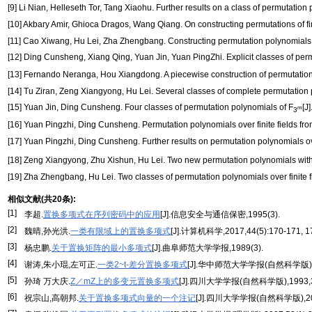
[9] Li Nian, Helleseth Tor, Tang Xiaohu. Further results on a class of permutation p
[10] Akbary Amir, Ghioca Dragos, Wang Qiang. On constructing permutations of finit
[11] Cao Xiwang, Hu Lei, Zha Zhengbang. Constructing permutation polynomials f
[12] Ding Cunsheng, Xiang Qing, Yuan Jin, Yuan PingZhi. Explicit classes of per
[13] Fernando Neranga, Hou Xiangdong. A piecewise construction of permutation po
[14] Tu Ziran, Zeng Xiangyong, Hu Lei. Several classes of complete permutation p
[15] Yuan Jin, Ding Cunsheng. Four classes of permutation polynomials of F
[J
m
3
[16] Yuan Pingzhi, Ding Cunsheng. Permutation polynomials over finite fields fro
[17] Yuan Pingzhi, Ding Cunsheng. Further results on permutation polynomials over 
[18] Zeng Xiangyong, Zhu Xishun, Hu Lei. Two new permutation polynomials with
[19] Zha Zhengbang, Hu Lei. Two classes of permutation polynomials over finite fie
相似文献(共20条):
[1]
李超.
置换多项式在序列密码中的应用
[J].信息安全与通信保密,1995(3).
[2]
魏晴,孙光洪.
一类有限域上的置换多项式
[J].计算机科学,2017,44(5):170-171, 1
[3]
杨忠鹏.
关于置换矩阵的最小多项式
[J].曲阜师范大学学报,1989(3).
[4]
谢涛,朱小琨,左可正.
一类2~t-差分置换多项式
[J].华中师范大学学报(自然科学版),201
[5]
孙琦 万大庆.
Z／mZ上的多变元置换多项式
[J].四川大学学报(自然科学版),1993,31(
[6]
祝宗山,高朝邦.
关于置换多项式向量的一个注记
[J].四川大学学报(自然科学版),2005