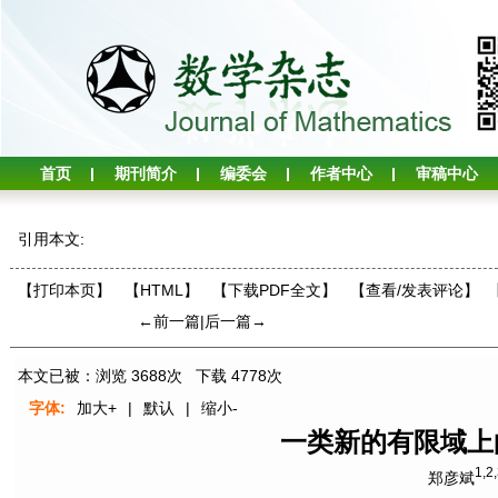
首页
期刊简介
编委会
作者中心
审稿中心
引用本文:
【打印本页】
【HTML】
【下载PDF全文】
【
查看/发表评论
】
←前一篇
|
后一篇→
本文已被：浏览
3688
次 下载
4778
次
字体:
加大+
|
默认
|
缩小-
一类新的有限域上
1,2
郑彦斌