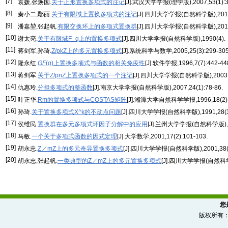
[7]
袁媛,张焕国.
关于正形置换多项式的注记
[J].武汉大学学报(理学版),2007,53(1):3
[8]
秦小二,鄢丽.
关于有限域上置换多项式的注记
[J].四川大学学报(自然科学版),2014,5
[9]
潘嘉堃,张起帆.
有限交换环上的多项式置换群
[J].四川大学学报(自然科学版),2016,5
[10]
谢太亮.
关于有限域F_q上的置换多项式
[J].四川大学学报(自然科学版),1990(4).
[11]
蒋剑军,孙琦.
Z/pkZ上的多元置换多项式
[J].系统科学与数学,2005,25(3):299-305
[12]
隆永红.
GF
(
q
)上置换多项式与函数的相关免疫性
[J].软件学报,1996,7(7):442-44
[13]
蒋剑军.
关于Z/pnZ上置换多项式的一个注记
[J].四川大学学报(自然科学版),2003,40
[14]
仇惠玲.
分担多项式的整函数
[J].南京大学学报(自然科学版),2007,24(1):78-86.
[15]
叶正华.
Rm的置换多项式与COSTAS矩阵
[J].湘潭大学自然科学学报,1996,18(2):1
[16]
孙琦.
关于置换多项式X^k的不动点问题
[J].四川大学学报(自然科学版),1991,28(3)
[17]
侯维民.
置换群在多元多项式环因子分解中的应用
[J].兰州大学学报(自然科学版),200
[18]
马敏.
一个关于多项式函数的因式定理
[J].大学数学,2001,17(2):101-103.
[19]
胡永忠.
Z／mZ上的多元奇异置换多项式
[J].四川大学学报(自然科学版),2001,38(4)
[20]
胡永忠,张起帆.
一类典型的Z／mZ上的多元置换多项式
[J].四川大学学报(自然科学版)
您
版权所有