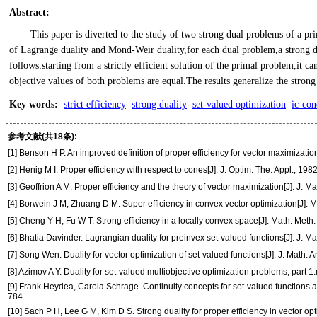
Abstract
:
This paper is diverted to the study of two strong dual problems of a pri
of Lagrange duality and Mond-Weir duality,for each dual problem,a strong du
follows:starting from a strictly efficient solution of the primal problem,it ca
objective values of both problems are equal.The results generalize the stro
Key words
:
strict efficiency
strong duality
set-valued optimization
ic-con
参考文献(共18条):
[1] Benson H P. An improved definition of proper efficiency for vector maximization
[2] Henig M I. Proper efficiency with respect to cones[J]. J. Optim. The. Appl., 19
[3] Geoffrion A M. Proper efficiency and the theory of vector maximization[J]. J. M
[4] Borwein J M, Zhuang D M. Super efficiency in convex vector optimization[J]. 
[5] Cheng Y H, Fu W T. Strong efficiency in a locally convex space[J]. Math. Meth
[6] Bhatia Davinder. Lagrangian duality for preinvex set-valued functions[J]. J. M
[7] Song Wen. Duality for vector optimization of set-valued functions[J]. J. Math. 
[8] Azimov A Y. Duality for set-valued multiobjective optimization problems, part
[9] Frank Heydea, Carola Schrage. Continuity concepts for set-valued functions an
784.
[10] Sach P H, Lee G M, Kim D S. Strong duality for proper efficiency in vector opt