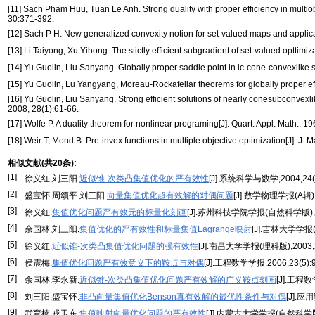
[11] Sach Pham Huu, Tuan Le Anh. Strong duality with proper efficiency in multio
30:371-392.
[12] Sach P H. New generalized convexity notion for set-valued maps and applicati
[13] Li Taiyong, Xu Yihong. The stictly efficient subgradient of set-valued opttimiz
[14] Yu Guolin, Liu Sanyang. Globally proper saddle point in ic-cone-convexlike 
[15] Yu Guolin, Lu Yangyang, Moreau-Rockafellar theorems for globally proper eff
[16] Yu Guolin, Liu Sanyang. Strong efficient solutions of nearly conesubconvexli
2008, 28(1):61-66.
[17] Wolfe P. A duality theorem for nonlinear programing[J]. Quart. Appl. Math., 1
[18] Weir T, Mond B. Pre-invex functions in multiple objective optimization[J]. J. 
相似文献(共20条):
[1]
徐义红,刘三阳.
近似锥-次类凸集值优化的严有效性
[J].系统科学与数学,2004,24(3
[2]
盛宝怀 周颂平 刘三阳.
向量集值优化超有效解的对偶问题
[J].数学物理学报(A辑),20
[3]
徐义红.
集值优化问题严有效元的标量化刻画
[J].苏州科技学院学报(自然科学版),200
[4]
余国林,刘三阳.
集值优化的严有效性和标量集值Lagrange映射
[J].吉林大学学报(理
[5]
徐义红.
近似锥-次类凸集值优化问题的强有效性
[J].南昌大学学报(理科版),2003,27
[6]
侯震梅.
集值优化问题严有效意义下的鞍点与对偶
[J].工程数学学报,2006,23(5):9
[7]
余国林,李永新.
近似锥-次类凸集值优化问题严有效解的广义鞍点刻画
[J].工程数学
[8]
刘三阳,盛宝怀.
非凸向量集值优化Benson真有效解的最优性条件与对偶
[J].应用
[9]
武育楠 戎卫东.
集值映射向量优化问题的严有效性
[J].内蒙古大学学报(自然科学版),1