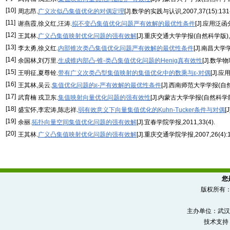
[10]
周志昂.
广义次似凸集值优化的对偶定理
[J].数学的实践与认识,2007,37(15):131-
[11]
谢燕霞,徐义红,汪涛.
拟不变凸集值优化问题严有效解的最优性条件
[J].应用泛函分
[12]
王其林.
广义凸集值映射优化问题的强有效解
[J].重庆交通大学学报(自然科学版),2007
[13]
李太勇,徐义红.
内部锥次类凸集值优化问题严有效解的最优性条件
[J].南昌大学学报
[14]
余国林,刘万里.
生成锥内部凸-锥-类凸集值优化问题的Henig真有效性
[J].数学物
[15]
王明征,夏尊铨.
带有广义次类凸型集值映射的集值优化中的数乘与ε-对偶
[J].应
[16]
王其林,吴云.
集值优化问题的ε-严有效解的最优性条件
[J].西南师范大学学报(自然科学
[17]
武育楠 戎卫东.
集值映射向量优化问题的强有效性
[J].内蒙古大学学报(自然科学版),1
[18]
盛宝怀,李宏涛,陈志祥.
弱有效意义下向量集值优化的Kuhn-Tucker条件与对偶
[
[19]
余丽.
拓扑向量空间集值优化问题的强有效解
[J].宜春学院学报,2011,33(4).
[20]
王其林.
广义凸集值映射优化问题的强有效解
[J].重庆交通学院学报,2007,26(4):1
您
版权所有
主办单位：武汉
技术支持