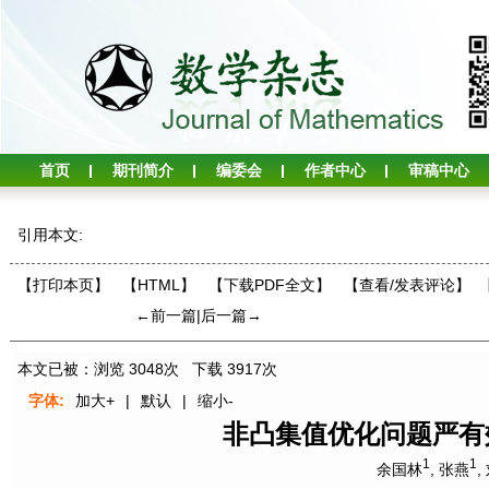
首页
期刊简介
编委会
作者中心
审稿中心
引用本文:
【打印本页】
【HTML】
【下载PDF全文】
【
查看/发表评论
】
←前一篇
|
后一篇→
本文已被：浏览
3048
次 下载
3917
次
字体:
加大+
|
默认
|
缩小-
非凸集值优化问题严有
1
1
余国林
,
张燕
,