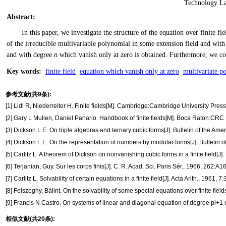
Technology La
Abstract
:
In this paper, we investigate the structure of the equation over finite fi
of the irreducible multivariable polynomial in some extension field and wit
and with degree
n
which vanish only at zero is obtained. Furthermore, we cons
Key words
:
finite field
equation which vanish only at zero
multivariate p
参考文献(共9条):
[1] Lidl R, Niederreiter H. Finite fields[M]. Cambridge:Cambridge University Press
[2] Gary L Mullen, Daniel Panario. Handbook of finite fields[M]. Boca Raton:CRC
[3] Dickson L E. On triple algebras and ternary cubic forms[J]. Bulletin of the Am
[4] Dickson L E. On the representation of numbers by modular forms[J]. Bulletin 
[5] Carlitz L. A theorem of Dickson on nonvanishing cubic forms in a finite field[J
[6] Terjanian, Guy. Sur les corps finis[J]. C. R. Acad. Sci. Paris Sér., 1966, 262:A
[7] Carlitz L. Solvability of certain equations in a finite field[J]. Acta Arith., 1961, 
[8] Felszeghy, Bálint. On the solvability of some special equations over finite fie
[9] Francis N Castro. On systems of linear and diagonal equation of degree pi+1 over
相似文献(共20条):