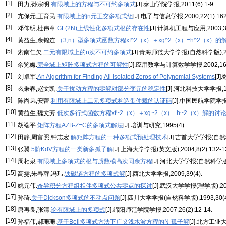
[1]
田力,孙宗明.
有限域上的方程与不可约多项式
[J].泰山学院学报,2011(6):1-9.
[2]
亢保元,王育民.
有限域上的n元正交多项式组
[J].电子与信息学报,2000,22(1):162
[3]
邓仰明,杜伟章.
GF(2N)上线性化多项式根的存在性
[J].计算机工程与应用,2003,39(
[4]
黄益生,余锦连.
（3,n）型多项式函数方程xf^2（x）＋xg^2（x）=h^2（x）的
[5]
索南仁欠.
二元有限域上的n次不可约多项式
[J].青海师范大学学报(自然科学版),2006
[6]
余览娒.
完全域上矩阵多项式方程的可解性
[J].应用数学与计算数学学报,2002,16(2
[7]
刘卓军.
An Algorithm for Finding All Isolated Zeros of Polynomial Systems
[J]
[8]
么秉春,赵文凯.
关于扰动方程的零解对部分变元的稳定性
[J].河北科技大学学报,19
[9]
陈尚弟,安蕾.
利用有限域上二元多项式构造带仲裁的认证码
[J].中国民航学院学报,2
[10]
黄益生,魏文芳.
低次多行式函数方程xf~2（x）＋xg~2（x）=h~2（x）解的讨
[11]
胡端平.
矩阵方程AZB-Z=C的多项式解法
[J].培训与研究,1995(4).
[12]
田静,周富照,钟志宏.
解矩阵方程的一种多项式预处理技术
[J].吉首大学学报(自然科学
[13]
张翼.
5阶KdV方程的一类新多孤子解
[J].上海大学学报(英文版),2004,8(2):132-1
[14]
周相泉.
有限域上多项式的根与质数模高次同余方程
[J].河北大学学报(自然科学版),
[15]
高雯,朱春蓉,冯玮.
铁磁链方程的多项式解
[J].西北大学学报,2009,39(4).
[16]
姚元伟.
奇异积分方程组相伴多项式公共零点的探讨
[J].武汉大学学报(理学版),2001
[17]
孙琦.
关于Dickson多项式的不动点问题
[J].四川大学学报(自然科学版),1993,30(4)
[18]
唐再良,张清.
论有限域上的多项式
[J].绵阳师范学院学报,2007,26(2):12-14.
[19]
孙福伟,郝珊珊.
基于Bell多项式方法下广义浅水波方程的N-孤子解
[J].北方工业大