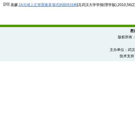
[20]
袁媛.
16元域上正形置换多项式的线性结构
[J].武汉大学学报(理学版),2010,56(2)
您
版权所有
主办单位：武汉
技术支持