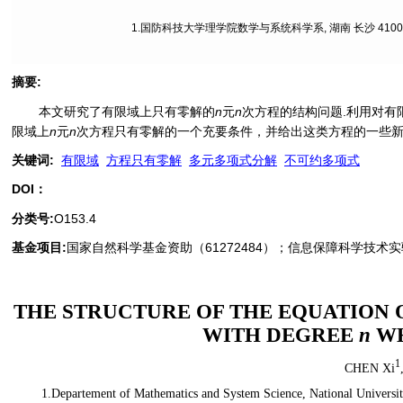
1.国防科技大学理学院数学与系统科学系, 湖南 长沙 41007
摘要
:
本文研究了有限域上只有零解的
n
元
n
次方程的结构问题.利用对有限
限域上
n
元
n
次方程只有零解的一个充要条件，并给出这类方程的一些新
关键词
:
有限域
方程只有零解
多元多项式分解
不可约多项式
DOI：
分类号
:
O153.4
基金项目:
国家自然科学基金资助（61272484）；信息保障科学技术实验
THE STRUCTURE OF THE EQUATION 
WITH DEGREE
n
WH
1
CHEN Xi
1.Departement of Mathematics and System Science, National Universi