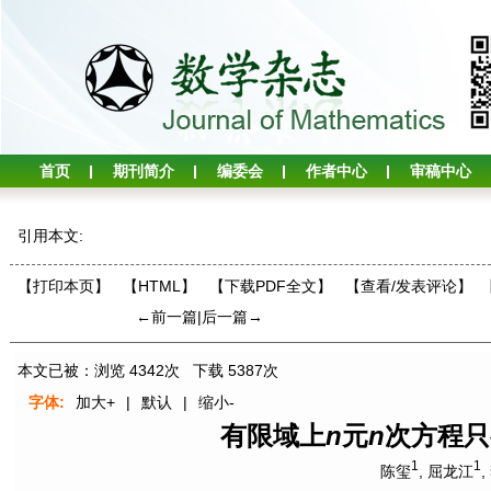
首页
期刊简介
编委会
作者中心
审稿中心
引用本文:
【打印本页】
【HTML】
【下载PDF全文】
【
查看/发表评论
】
←前一篇
|
后一篇→
本文已被：浏览
4342
次 下载
5387
次
字体:
加大+
|
默认
|
缩小-
有限域上
n
元
n
次方程只
1
1
陈玺
,
屈龙江
,