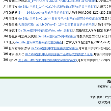
[10]
秦光仁,赵晓晶.
S_1~4中具有零Gauss-Kronecker曲率的极大超曲面
[J].安阳工学
[11]
宣满友.
de Sitter空间S_1~(n+1)(c)中标准数量曲率为c的类空超曲面
[J].绍兴文
[12]
张廷枋.
S^n＋1中Moeebius形式平行的超曲面
[J].数学进展,2003,32(2):230-238
[13]
周亚非.
de Sitter空间Sn+1 1(c)中具有常平均曲率的n维完备类空超曲面
[J].四
[14]
聂昌雄.
共形空间${\mathbb Q}^{n+1}_1$中类空超曲面的拼挤问题
[J].数学年刊A
[15]
许志才.
De Sitter空间中的类空Weingarten超曲面
[J].安徽理工大学学报(自然科学版)
[16]
孙弘安,钟定兴,吴庆琼.
De Sitter空间的2-调和超曲面
[J].数学杂志,2002,22(1):83
[17]
汪悦.
de Sitter空间中常曲率的类空超曲面
[J].吉林大学学报(理学版),2004,42(4):4
[18]
张后君,欧阳崇珍.
de Sitter空间中常数量曲类空超曲面
[J].南昌大学学报(理科版),200
[19]
陆明,蔡开仁.
de Sitter空间中具有共形第二基本形式的类空子流形
[J].杭州师范学
[20]
潮小李.
关于de Sitter 空间中的紧致类空超曲面(英文)
[J].东南大学学报,1999(2).
您
版权所有
主办单位：武汉
技术支持