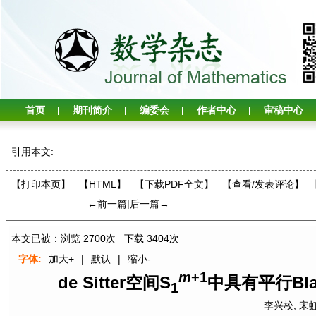
首页
期刊简介
编委会
作者中心
审稿中心
引用本文:
【打印本页】
【HTML】
【下载PDF全文】
【
查看/发表评论
】
←前一篇
|
后一篇→
本文已被：浏览
2700
次 下载
3404
次
字体:
加大+
|
默认
|
缩小-
m
+1
de Sitter空间S
中具有平行Bl
1
李兴校
,
宋