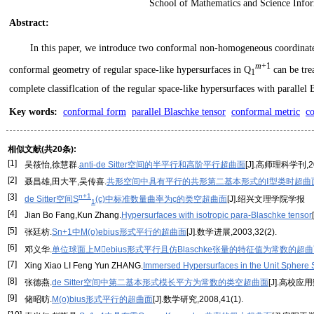
School of Mathematics and Science Info
Abstract
:
In this paper, we introduce two conformal non-homogeneous coordinate
m
+1
conformal geometry of regular space-like hypersurfaces in Q
can be tre
1
complete classiflcation of the regular space-like hypersurfaces with parallel 
Key words
:
conformal form
parallel Blaschke tensor
conformal metric
c
相似文献(共20条):
[1]
吴筱怡,徐慧群.
anti-de Sitter空间的半平行和高阶平行超曲面
[J].高师理科学刊,201
[2]
聂昌雄,田大平,吴传喜.
共形空间中具有平行的共形第二基本形式的Ⅰ型类时超曲
[3]
n+1
de Sitter空间S
(c)中标准数量曲率为c的类空超曲面
[J].绍兴文理学院学报
1
[4]
Jian Bo Fang,Kun Zhang.
Hypersurfaces with isotropic para-Blaschke tensor
[5]
张廷枋.
Sn+1中M(o)ebius形式平行的超曲面
[J].数学进展,2003,32(2).
[6]
邓义华.
单位球面上Mebius形式平行且仿Blaschke张量的特征值为常数的超
[7]
Xing Xiao LI Feng Yun ZHANG.
Immersed Hypersurfaces in the Unit Sphere
[8]
张德燕.
de Sitter空间中第二基本形式模长平方为常数的类空超曲面
[J].高校应用
[9]
储昭昉.
M(o)bius形式平行的超曲面
[J].数学研究,2008,41(1).