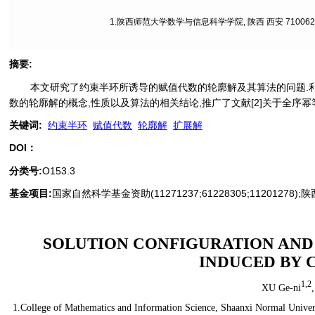
1.陕西师范大学数学与信息科学学院, 陕西 西安 710062;
摘要
:
本文研究了约束半环所诱导的赋值代数的轮廓解及其算法的问题.
数的轮廓解的概念,性质以及算法的相关结论,推广了文献[2]关于全序
关键词
:
约束半环
赋值代数
轮廓解
扩展解
DOI：
分类号
:
O153.3
基金项目:
国家自然科学基金资助(11271237;61228305;11201278);
SOLUTION CONFIGURATION AND
INDUCED BY 
1,2
XU Ge-ni
1.College of Mathematics and Information Science, Shaanxi Normal Universi