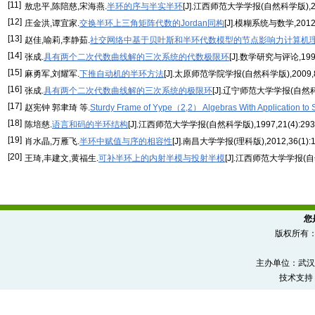
[11]
敖忠平,陈陪慈,宋海燕.
半环的序与半实半环
[J].江西师范大学学报(自然科学版),2007
[12]
庄金洪,谭宜家.
交换半环上三角矩阵代数的Jordan同构
[J].模糊系统与数学,2012,2
[13]
赵佳,喻莉,李静茹.
社交网络中基于贝叶斯和半环代数模型的节点影响力计算机理
[14]
张成.
具有两个二次代数曲线解的三次系统的代数极限环
[J].数学研究与评论,1995,
[15]
麻勇军,刘耀军.
下推自动机的半环方法
[J].太原师范学院学报(自然科学版),2009,8(2
[16]
张成.
具有两个二次代数曲线解的三次系统的极限环
[J].辽宁师范大学学报(自然科学
[17]
赵宪钟 郭聿琦 等.
Sturdy Frame of Yype（2,2） Algebras With Application to 
[18]
陈培慈.
语言和码的半环结构
[J].江西师范大学学报(自然科学版),1997,21(4):293-
[19]
肖水晶,万雁飞.
半环中赋值与序的相容性
[J].南昌大学学报(理科版),2012,36(1):1
[20]
王琦,丰建文,黄福生.
可补半环上的内射半模与投射半模
[J].江西师范大学学报(自然科
您
版权所有
主办单位：武汉
技术支持