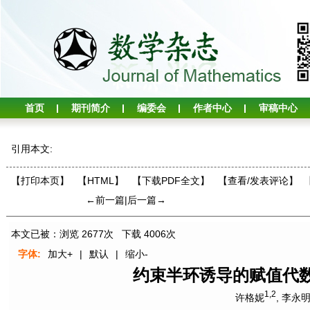
首页
期刊简介
编委会
作者中心
审稿中心
引用本文:
【打印本页】
【HTML】
【下载PDF全文】
【
查看/发表评论
】
←前一篇
|
后一篇→
本文已被：浏览
2677
次 下载
4006
次
字体:
加大+
|
默认
|
缩小-
约束半环诱导的赋值代
1,2
许格妮
,
李永