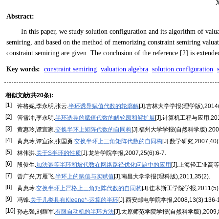
X
Abstract
:
In this paper, we study solution conflguration and its algorithm of valu
semiring, and based on the method of memorizing constraint semiring valuati
constraint semiring are given. The conclusion of the reference [2] is extend
Key words
:
constraint semiring
valuation algebra
solution conflguration
相似文献(共20条):
[1]
许格妮,李永明,张云.
半环诱导赋值代数的轮廓解
[J].吉林大学学报(理学版),2014(6
[2]
管雪冲,李永明.
半环诱导的赋值代数的解轮廓和解扩展
[J].计算机工程与应用,2010,
[3]
黄惠玲,谭宜家.
交换半环上矩阵代数的自同构
[J].福州大学学报(自然科学版),2006,3
[4]
黄惠玲,谭宜家,张国勇.
交换半环上三角矩阵代数的自同构
[J].数学研究,2007,40(2
[5]
林伟洪.
关于S半环的性质
[J].龙岩学院学报,2007,25(6):6-7.
[6]
段俊生.
加法幂等半环和坡代数在网络路径优化问题中的应用
[J].上海轻工业高等专
[7]
曾广兴,万雁飞.
半环上的赋值与实赋值
[J].南昌大学学报(理科版),2011,35(2).
[8]
黄惠玲.
交换半环上严格上三角矩阵代数的自同构
[J].佳木斯工学院学报,2011(5):
[9]
冯锋.
关于几类具有Kleene*-运算的半环
[J].西安邮电学院学报,2008,13(3):136-1
[10]
孙志强,刘耀军.
有限自动机的半环方法
[J].太原师范学院学报(自然科学版),2009,8(2