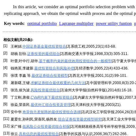
In this article, we consider an optimal portfolio selection problem wit
replicating approach, we obtain the optimal wealth process and the optimal po
Key words
:
optimal portfolio
Lagrange multiplier
power utility funtion
p
相似文献(共20条):
[1]
王树娟.
中国证券基金最优投资组合
[J].系统工程,2005,23(1):63-68.
[2]
胡杨 彭怡.
证券投资的最优组合
[J].西南交通大学学报,1998,33(3):305-311.
[3]
叶蕾,叶中行,胡华.
基于概率约束的最优效用投资组合的一般模型
[J].宁夏大学学报
[4]
钱艳英,李建新.
最优投资组合和风险补偿
[J].经济数学,2005,22(4):433-436.
[5]
张璞 李鑫 等.
最优证券组合投资模型
[J].西北大学学报,2001,31(2):99-101.
[6]
屠新曙,王键.
求解证券组合最优权重的几何方法
[J].中国管理科学,2000,8(3):20-
[7]
张浩,侯为波.
风险投资最优组合
[J].渝州大学学报(自然科学版),2014(6):16-18.
[8]
丁立刚,唐俊.
CVaR约束下最优投资组合
[J].内蒙古大学学报(自然科学版),2007,38(
[9]
徐焱,荣喜民.
最优外汇组合投资及管理
[J].天津科技大学学报,2003(Z1).
[10]
安中华.
奇异协方差矩阵的最优投资组合选择
[J].武汉化工学院学报,2004,26(3):8
[11]
夏爱生,孙利民,荣喜民,杨胜友.
组合证券投资最优模型研究
[J].天津工业大学学报,20
[12]
宋广锋.
低风险公众投资最优组合初探
[J].河南财政税务高等专科学校学报,2009,23(
[13]
徐云.
具有信息的最优投资组合
[J].数学的实践与认识,2006,36(7):262-266.