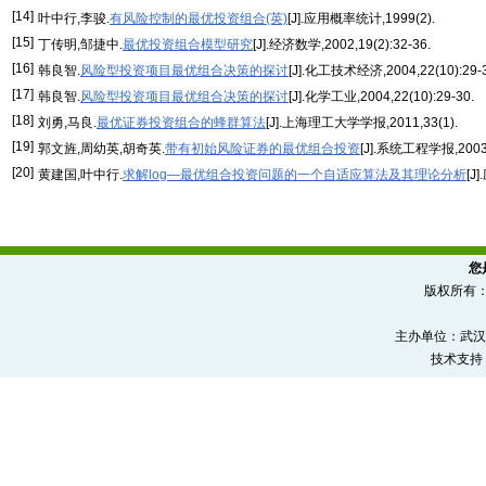
[14]
叶中行,李骏.
有风险控制的最优投资组合(英)
[J].应用概率统计,1999(2).
[15]
丁传明,邹捷中.
最优投资组合模型研究
[J].经济数学,2002,19(2):32-36.
[16]
韩良智.
风险型投资项目最优组合决策的探讨
[J].化工技术经济,2004,22(10):29-3
[17]
韩良智.
风险型投资项目最优组合决策的探讨
[J].化学工业,2004,22(10):29-30.
[18]
刘勇,马良.
最优证券投资组合的蜂群算法
[J].上海理工大学学报,2011,33(1).
[19]
郭文旌,周幼英,胡奇英.
带有初始风险证券的最优组合投资
[J].系统工程学报,2003,1
[20]
黄建国,叶中行.
求解log—最优组合投资问题的一个自适应算法及其理论分析
[J
您
版权所有
主办单位：武汉
技术支持