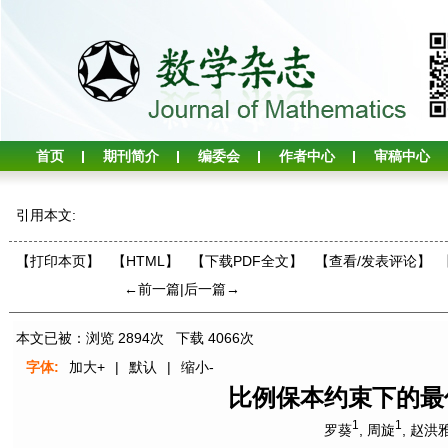
首页
期刊简介
编委会
作者中心
审稿中心
引用本文:
【打印本页】
【HTML】
【下载PDF全文】
【
查看/发表评论
】
←前一篇
|
后一篇→
本文已被：浏览
2894
次 下载
4066
次
字体:
加大+
|
默认
|
缩小-
比例保本约束下的最
1
1
罗葵
,
周旋
,
赵洪