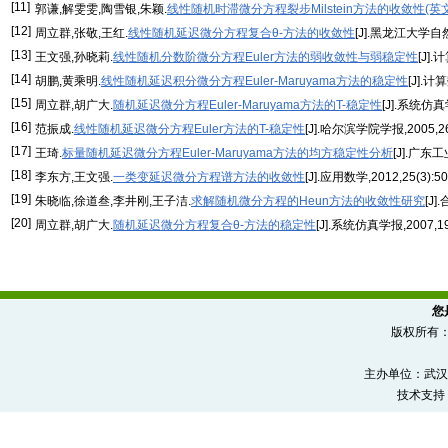
[11]
郭谦,解雯雯,陶雪银,朱颖.
线性随机时滞微分方程裂步Milstein方法的收敛性(英文
[12]
周立群,张敬,王红.
线性随机延迟微分方程复合θ-方法的收敛性
[J].黑龙江大学自然科
[13]
王文强,孙晓莉.
线性随机分数阶微分方程Euler方法的弱收敛性与弱稳定性
[J].
[14]
胡鹏,黄乘明.
线性随机延迟积分微分方程Euler-Maruyama方法的稳定性
[J].计算
[15]
周立群,胡广大.
随机延迟微分方程Euler-Maruyama方法的T-稳定性
[J].系统仿真学
[16]
范振成.
线性随机延迟微分方程Euler方法的T-稳定性
[J].哈尔滨学院学报,2005,26(
[17]
王琦.
标量随机延迟微分方程Euler-Maruyama方法的均方稳定性分析
[J].广东工
[18]
李东方,王文强.
一类变延迟微分方程谱方法的收敛性
[J].应用数学,2012,25(3):50
[19]
朱晓临,徐道叁,李井刚,王子洁.
求解随机微分方程的Heun方法的收敛性研究
[J
[20]
周立群,胡广大.
随机延迟微分方程复合θ-方法的稳定性
[J].系统仿真学报,2007,19(
您
版权所有
主办单位：武汉
技术支持