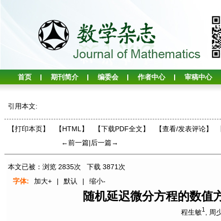
首页
期刊简介
编委会
作者中心
审稿中心
引用本文:
【打印本页】
【HTML】
【下载PDF全文】
【
查看/发表评论
】
←前一篇
|
后一篇→
本文已被：浏览
2835
次 下载
3871
次
字体:
加大+
|
默认
|
缩小-
随机延迟微分方程的数值
1
程生敏
,
周