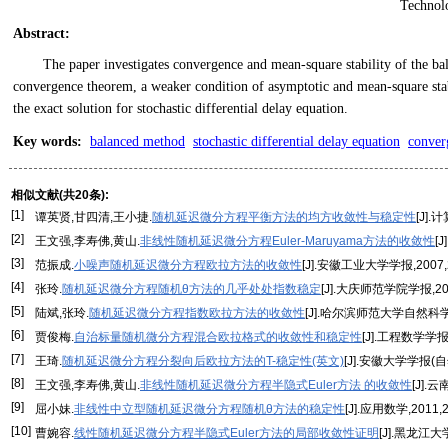
Technol
Abstract
:
The paper investigates convergence and mean-square stability of the ba
convergence theorem, a weaker condition of asymptotic and mean-square stabi
the exact solution for stochastic differential delay equation.
Key words
:
balanced method
stochastic differential delay equation
conver
相似文献(共20条):
[1]
谭英贤,甘四清,王小捷.
随机延迟微分方程平衡方法的均方收敛性与稳定性
[J].计
[2]
王文强,李寿佛,黄山.
非线性随机延迟微分方程Euler-Maruyama方法的收敛性
[
[3]
范振成.
小噪声随机延迟微分方程欧拉方法的收敛性
[J].安徽工业大学学报,2007,24
[4]
张玲.
随机延迟微分方程随机θ方法的几乎处处指数稳定
[J].大庆师范学院学报,2012
[5]
陆斌,张玲.
随机延迟微分方程指数欧拉方法的收敛性
[J].哈尔滨师范大学自然科学学报
[6]
贾俊梅.
自治标量随机微分方程混合欧拉格式的收敛性和稳定性
[J].工程数学学报,2
[7]
王琦.
随机延迟微分方程分裂向后欧拉方法的T-稳定性(英文)
[J].安徽大学学报(自然
[8]
王文强,李寿佛,黄山.
非线性随机延迟微分方程半隐式Euler方法 的收敛性
[J].
[9]
屈小妹.
非线性中立型随机延迟微分方程随机θ方法的稳定性
[J].应用数学,2011,2
[10]
曹婉容.
线性随机延迟微分方程半隐式Euler方法的局部收敛性证明
[J].黑龙江大学