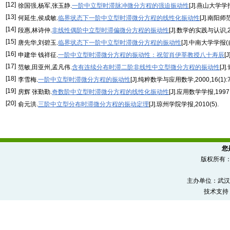
[12]
徐国强,杨军,张玉静.
一阶中立型时滞脉冲微分方程的强迫振动性
[J].燕山大学学报,
[13]
何延生,侯成敏.
临界状态下一阶中立型时滞微分方程的线性化振动性
[J].南阳师范
[14]
段惠,林诗仲.
非线性偶阶中立型时滞偏微分方程的振动性
[J].数学的实践与认识,200
[15]
唐先华,刘碧玉.
临界状态下一阶中立型时滞微分方程的振动性
[J].中南大学学报(自
[16]
申建华 钱祥征.
一阶中立型时滞微分方程的振动性：祝贺肖伊莘教授八十寿辰
[
[17]
范敏,田亚州,孟凡伟.
含有连续分布时滞二阶非线性中立型微分方程的振动性
[J
[18]
李雪梅.
一阶中立型时滞微分方程的振动性
[J].纯粹数学与应用数学,2000,16(1):7
[19]
房辉 张勤勤.
奇数阶中立型时滞微分方程的线性化振动性
[J].应用数学学报,1997,2
[20]
俞元洪.
三阶中立型分布时滞微分方程的振动定理
[J].琼州学院学报,2010(5).
您
版权所有
主办单位：武汉
技术支持