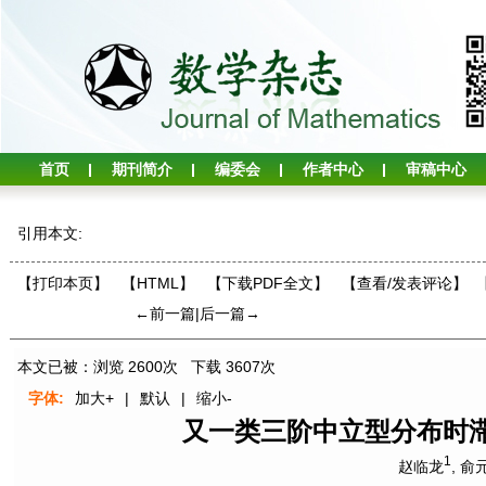
首页
期刊简介
编委会
作者中心
审稿中心
引用本文:
【打印本页】
【HTML】
【下载PDF全文】
【
查看/发表评论
】
←前一篇
|
后一篇→
本文已被：浏览
2600
次 下载
3607
次
字体:
加大+
|
默认
|
缩小-
又一类三阶中立型分布时
1
赵临龙
,
俞