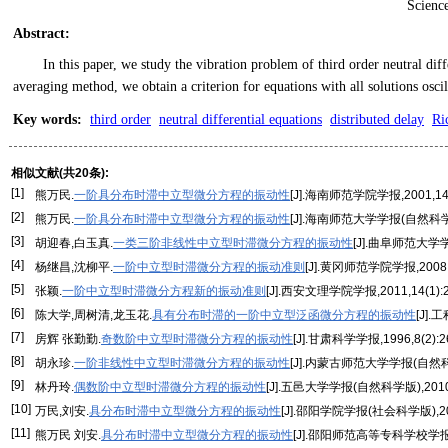
Scienc
Abstract
:
In this paper, we study the vibration problem of third order neutral dif
averaging method, we obtain a criterion for equations with all solutions oscil
Key words
:
third order
neutral differential equations
distributed delay
Ri
相似文献(共20条):
[1]
熊万民.
一阶具分布时滞中立型微分方程的振动性
[J].海南师范学院学报,2001,14(4
[2]
熊万民.
一阶具分布时滞中立型微分方程的振动性
[J].海南师范大学学报(自然科学版),
[3]
胡迎春,白玉真.
一类三阶非线性中立型时滞微分方程的振动性
[J].曲阜师范大学学报,
[4]
杨继昌,沈柳平.
一阶中立型时滞微分方程的振动准则
[J].黄冈师范学院学报,2008,2
[5]
张颖.
一阶中立型时滞微分方程新的振动准则
[J].西安文理学院学报,2011,14(1):2
[6]
陈大学,周树清,龙玉花.
具有分布时滞的一阶中立型泛函微分方程的振动性
[J].
[7]
房辉 张勤勤.
奇数阶中立型时滞微分方程的振动性
[J].甘肃科学学报,1996,8(2):26
[8]
胡永珍.
一阶非线性中立型时滞微分方程的振动性
[J].内蒙古师范大学学报(自然科学版)
[9]
林丹玲.
偶数阶中立型时滞微分方程的振动性
[J].五邑大学学报(自然科学版),2010,
[10]
万民,刘安.
具分布时滞中立型微分方程的振动性
[J].邵阳学院学报(社会科学版),200
[11]
熊万民 刘安.
具分布时滞中立型微分方程的振动性
[J].邵阳师范高等专科学校学报,200