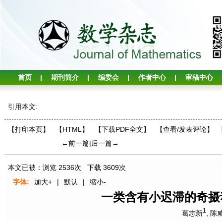
首页
期刊简介
编委会
作者中心
审稿中心
引用本文:
【打印本页】
【HTML】
【下载PDF全文】
【
查看/发表评论
】
←前一篇
|
后一篇→
本文已被：浏览
2536
次 下载
3609
次
字体:
加大+
|
默认
|
缩小-
一类含有小迟滞的奇摄
1
葛志新
,
陈