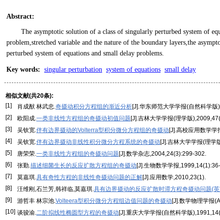
Abstract
:
The asymptotic solution of a class of singularly perturbed system of equ
problem,stretched variable and the nature of the boundary layers,the asymptot
perturbed system of equations and small delay problems.
Key words
:
singular perturbation
system of equations
small delay
相似文献(共20条):
[1]
肖成猷 林武忠.
奇摄动积分方程组的渐近分析
[J].华东师范大学学报(自然科学版),199
[2]
欧阳成.
一类非线性方程组的奇摄动初值问题
[J].吉林大学学报(理学版),2009,47(3
[3]
吴钦宽.
伴有边界摄动的Volterra型积分微分方程组的奇摄动
[J].高校应用数学学报(A
[4]
吴钦宽.
伴有边界摄动非线性积分微分方程系统的奇摄动
[J].吉林大学学报(理学版),
[5]
唐荣荣.
一类非线性方程组的奇摄动问题
[J].数学杂志,2004,24(3):299-302.
[6]
张勤.
描述细菌生长的反应扩散方程组的奇摄动
[J].生物数学学报,1999,14(1):36-
[7]
莫嘉琪.
具有奇性方程的非线性奇摄动问题的正解
[J].应用数学,2010,23(1).
[8]
汪维刚,石兰芳,韩祥临,莫嘉琪.
具有边界摄动的反应扩散时滞方程奇摄动问题(英
[9]
游哲丰 林宗池.
Volteera型积分微分方程组边值问题的奇摄动
[J].数学物理学报(A辑)
[10]
谈骏渝.
二阶拟线性椭圆型方程的奇摄动
[J].重庆大学学报(自然科学版),1991,14(3)