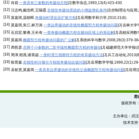
[11]
肖箭.
一类具有三参数的奇摄动方程
[J].数学杂志,1993,13(4):423-430.
[12]
汪志鸣,戴浩晖,王隔霞.
非线性奇摄动系统的小增益增长条件
[J].控制理论与应用,200
[13]
莫嘉琪,温朝晖.
奇摄动时滞反应扩散方程
[J].应用数学和力学,2010,31(6).
[14]
莫嘉琪,朱江,林万涛.
一类边界摄动的非线性椭圆型方程奇摄动问题
[J].吉林大学学
[15]
石启宏,黎勇,王长有.
一类奇摄动椭圆方程在摄动区域上的渐近解
[J].高校应用数学
[16]
莫嘉琪.
椭圆型方程奇摄动问题的广义解
[J].系统科学与数学,2008,28(3):379-38
[17]
周哲彦.
含两个小参数的二阶半线性椭圆型方程的奇摄动
[J].福建师范大学学报(自
[18]
周津,程燕,谢英超.
一类时滞兰彻斯特方程的奇异摄动方法
[J].兵工自动化,2013(8)
[19]
陈育森.
非线性积分微分方程组奇摄动边值问题
[J].应用数学学报,1999,22(1):29-
[20]
吴钦宽,莫嘉琪.
一类具有边界摄动的非线性泛函椭圆型方程奇摄动问题
[J].应用
您
版权所有
主办单位：武汉
技术支持