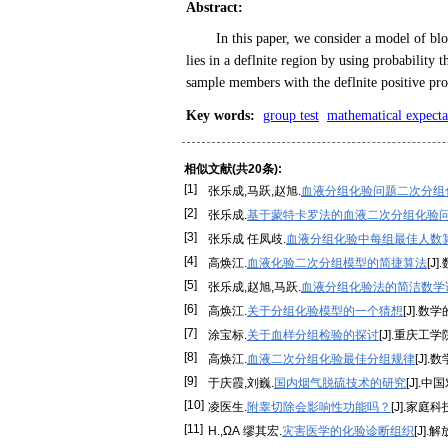
Abstract
:
In this paper, we consider a model of bl
lies in a deflnite region by using probability
sample members with the deflnite positive pro
Key words
:
group test
mathematical expecta
相似文献(共20条):
[1]
张乐成,马跃,赵旭.
血液分组化验问题二次分组
[2]
张乐成.
基于蒙特卡罗法的血液二次分组化验
[3]
张乐成 任凤歧.
血液分组化验中每组最佳人数
[4]
高焕江.
血液化验二次分组模型的简捷算法
[J
[5]
张乐成,赵旭,马跃.
血液分组化验法的简洁数学
[6]
高焕江.
关于分组化验模型的一个猜想
[J].数学
[7]
涂宝标.
关于血样分组检验的探讨
[J].重庆工学院
[8]
高焕江.
血液二次分组化验最佳分组规律
[J].
[9]
于庆霞,刘巍.
国内烟气脱硫技术的研究
[J].中
[10]
凌医生.
附睾切除会影响性功能吗？
[J].家庭科技
[11]
Н.,ΩА 缪其宏.
灾害医学的化验诊断组织
[J].