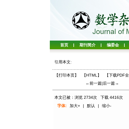
首页
期刊简介
编委会
引用本文:
【打印本页】
【HTML】
【下载PDF
←前一篇
|
后一篇→
本文已被：浏览
2734
次 下载
4416
次
字体:
加大+
|
默认
|
缩小-