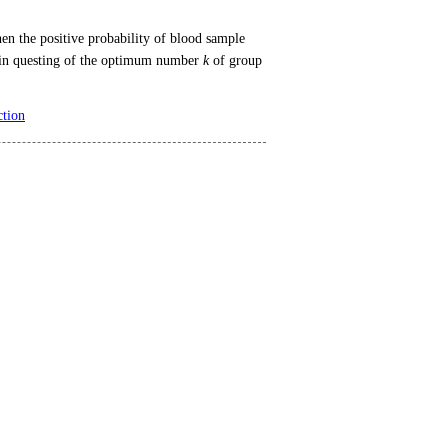
en the positive probability of blood sample
la in questing of the optimum number
k
of group
ction