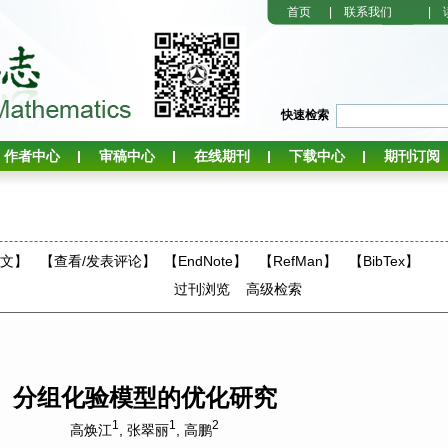
首页
|
联系我们
|
快速检索
作者中心
审稿中心
在线期刊
下载中心
期刊订阅
全文】
【
查看/发表评论
】
【EndNote】
【RefMan】
【BibTex】
过刊浏览
高级检索
分组化验模型的优化研究
1
1
2
高焕江
,
张翠丽
,
高鹏