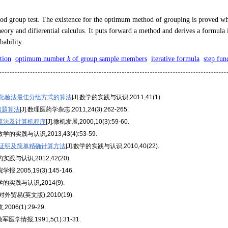
ood group test. The existence for the optimum method of grouping is proved wh
 theory and difierential calculus. It puts forward a method and derives a formu
bability.
tion
optimum number
k
of group sample members
iterative formula
step fun
化验法最佳分组方式的算法
[J].数学的实践与认识,2011,41(1).
问题算法
[J].数理医药学杂志,2011,24(3):262-265.
算法及计算机程序
[J].微机发展,2000,10(3):59-60.
].数学的实践与认识,2013,43(4):53-59.
证明及简单精确计算方法
[J].数学的实践与认识,2010,40(22).
的实践与认识,2012,42(20).
学报,2005,19(3):145-146.
数学的实践与认识,2014(9).
国对外贸易(英文版),2010(19).
,2006(1):29-29.
解放军医学情报,1991,5(1):31-31.