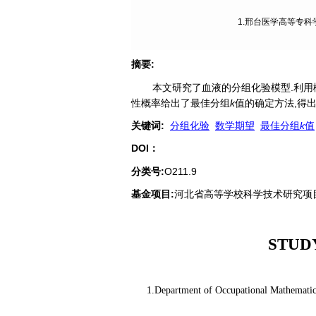
1.邢台医学高等专科学校
摘要
:
本文研究了血液的分组化验模型.利用
性概率给出了最佳分组
k
值的确定方法,得
关键词
:
分组化验
数学期望
最佳分组
k
值
DOI：
分类号
:
O211.9
基金项目:
河北省高等学校科学技术研究项目"血
STUD
1.Department of Occupational Mathematics