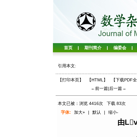
首页
期刊简介
编委会
引用本文:
【打印本页】
【HTML】
【下载PDF
←前一篇
|
后一篇→
本文已被：浏览
4416
次 下载
83
次
字体:
加大+
|
默认
|
缩小-
由L