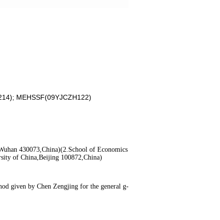
771214); MEHSSF(09YJCZH122)
Wuhan 430073,China)(2.School of Economics
sity of China,Beijing 100872,China)
thod given by Chen Zengjing for the general g-