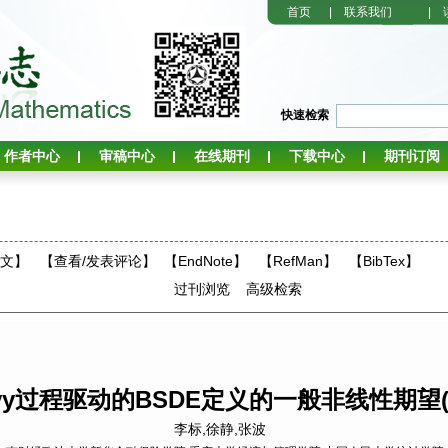
首页
|
联系我们
|
快速检索
作者中心
审稿中心
在线期刊
下载中心
期刊订阅
全文】
【
查看/发表评论
】
【EndNote】
【RefMan】
【BibTex】
过刊浏览
高级检索
vy过程驱动的BSDE定义的一般非线性期望(
李标,徐静,张波