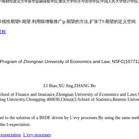
中南财经政法大学新华金融保险学院;重庆大学经济与管理学院;中国人民大学统计学院;
性期望f-期望.利用陈增敬推广g-期望的方法,扩张了f-期望的定义空间.
过程
ion Program of Zhongnan University of Economics and Law; NSFC(10
LI Biao,XU Jing,ZHANG Bo
ool of Finance and Insurance,Zhongnan University of Economics and Laws,
ing University,Chongqing 400030,China)(3.School of Statistics,Renmin Univer
ated to the solution of a BSDE driven by L'evy processes.By using the same me
the f-expectation.
-expectation
L'evy processes