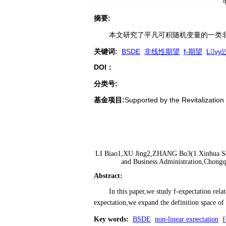
摘要
:
本文研究了平凡可积随机变量的一类非线
关键词
:
BSDE
非线性期望
f-期望
Lvy
DOI：
分类号
:
基金项目:
Supported by the Revitalizat
LI Biao1,XU Jing2,ZHANG Bo3(1.Xinhua Sch
and Business Administration,Chongq
Abstract
:
In this paper,we study f-expectation rel
expectation,we expand the definition space of 
Key words
:
BSDE
non-linear expectation
f