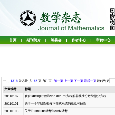
首页
期刊简介
编委会
作者中心
审稿中心
一共
1318
条记录 共
66
页 第
1
页
第一页
上一页
下一页
最后一页
跳转到第
文章编号
标题
联合Duffing方程和Van der Pol方程的非线性分数阶微分方程
20110102
关于一个非线性变分不等式系统的逼近可解性
20110101
关于Thompson猜想与AAM猜想
20110105