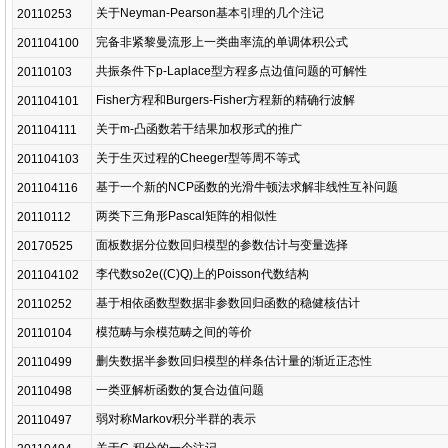
关于Neyman-Pearson基本引理的几个注记
20110253
完备非紧黎曼流形上一类曲率流的单调体积公式
201104100
共振条件下p-Laplace型方程多点边值问题的可解性
20110103
Fisher方程和Burgers-Fisher方程新的精确行波解
201104101
关于m-凸函数若干结果加权形式的推广
201104111
关于生灭过程的Cheeger型等周不等式
201104103
基于一个新的NCP函数的光滑牛顿法求解非线性互补问题
201104116
两类下三角形Pascal矩阵的相似性
20110112
面板数据分位数回归模型的参数估计与变量选择
20170525
李代数so2e((C)Q)上的Poisson代数结构
201104102
基于相依函数型数据非参数回归函数的稳健核估计
20110252
模范畴与余模范畴之间的等价
20110104
删失数据半参数回归模型的样条估计量的渐近正态性
20110499
一类亚解析函数的复合边值问题
20110498
弱对称Markov积分半群的表示
20110497