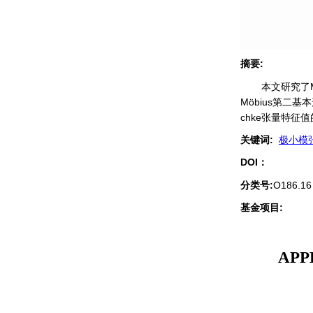
摘要
:
本文研究了M
Möbius第二
chke张量特征
关键词
:
极小模
DOI：
分类号
:
O186.16
基金项目:
APP