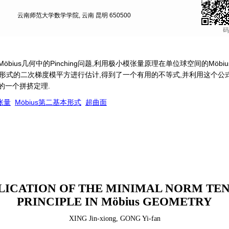
云南师范大学数学学院, 云南 昆明 650500
码
öbius几何中的Pinching问题,利用极小模张量原理在单位球空间的Möbi
基本形式的二次梯度模平方进行估计,得到了一个有用的不等式,并利用这个公式
值的一个拼挤定理.
张量
Möbius第二基本形式
超曲面
LICATION OF THE MINIMAL NORM TE
PRINCIPLE IN Möbius GEOMETRY
XING Jin-xiong
,
GONG Yi-fan