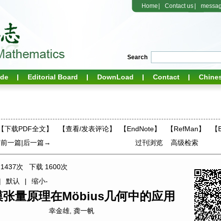
Home
|
Contact us
|
messa
Search
ide
Editorial Board
DownLoad
Contact
Chine
【下载PDF全文】
【
查看/发表评论
】
【EndNote】
【RefMan】
【B
←前一篇
|
后一篇→
过刊浏览
高级检索
1437
次 下载
1600
次
|
默认
|
缩小-
张量原理在Möbius几何中的应用
幸金雄
,
龚一帆