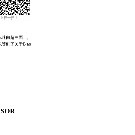
上扫一扫！
us迷向超曲面上,
等到了关于Blas
NSOR