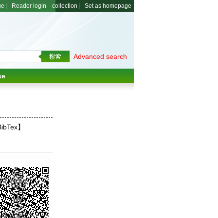
ge
|
Reader login
collection
|
Set as homepage
Advanced search
se
ibTex】