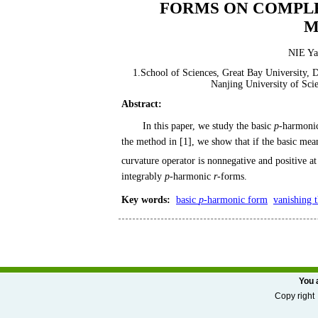
FORMS ON COMPLE
M
NIE Ya
1.School of Sciences, Great Bay University, 
Nanjing University of Sci
Abstract
:
In this paper, we study the basic
p
-harmonic
the method in [1], we show that if the basic mea
curvature operator is nonnegative and positive a
integrably
p
-harmonic
r
-forms.
Key words
:
basic
p
-harmonic form
vanishing 
You 
Copy r