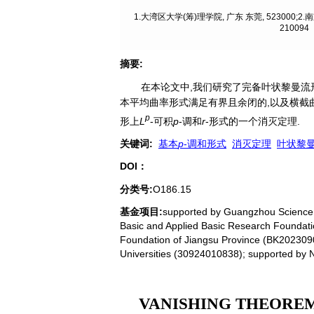
1.大湾区大学(筹)理学院, 广东 东莞, 523000
210094
摘要
:
在本论文中,我们研究了完备叶状黎曼流
本平均曲率形式满足有界且余闭的,以及横截
p
形上
L
-可积
p
-调和
r
-形式的一个消灭定理.
关键词
:
基本
p
-调和形式
消灭定理
叶状黎
DOI：
分类号
:
O186.15
基金项目:
supported by Guangzhou Scienc
Basic and Applied Basic Research Foundat
Foundation of Jiangsu Province (BK202309
Universities (30924010838); supported by 
VANISHING THEOREM