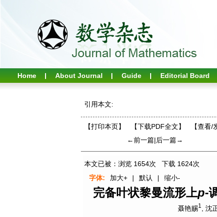
Home
About Journal
Guide
Editorial Board
引用本文:
【打印本页】
【下载PDF全文】
【
查看/
←前一篇
|
后一篇→
本文已被：浏览
1654
次 下载
1624
次
字体:
加大+
|
默认
|
缩小-
完备叶状黎曼流形上
p
-
1
聂艳赐
,
沈