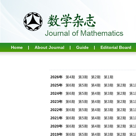
Home
About Journal
Guide
Editorial Board
2026年
第4期
第3期
第2期
第1期
2025年
第6期
第5期
第4期
第3期
第2期
第1
2024年
第6期
第5期
第4期
第3期
第2期
第1
2023年
第6期
第5期
第4期
第3期
第2期
第1
2022年
第6期
第5期
第4期
第3期
第2期
第1
2021年
第6期
第5期
第4期
第3期
第2期
第1
2020年
第6期
第5期
第4期
第3期
第2期
第1
2019年
第6期
第5期
第4期
第3期
第2期
第1