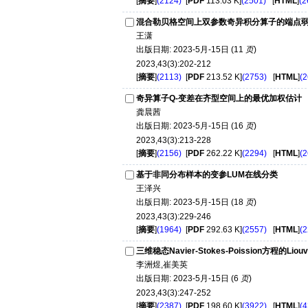
[
摘要
]
(2124)
[
PDF
113.03 K]
(2501)
[
HTML
]
(2
混合勒贝格空间上双参数奇异积分算子的端点
王潇
出版日期: 2023-5月-15日 (11
页
)
2023,43(3):202-212
[
摘要
]
(2113)
[
PDF
213.52 K]
(2753)
[
HTML
]
(2
奇异算子Q-变差在齐型空间上的最优加权估计
龚晨茜
出版日期: 2023-5月-15日 (16
页
)
2023,43(3):213-228
[
摘要
]
(2156)
[
PDF
262.22 K]
(2294)
[
HTML
]
(2
基于非同分布样本的变参LUM在线分类
王泽兴
出版日期: 2023-5月-15日 (18
页
)
2023,43(3):229-246
[
摘要
]
(1964)
[
PDF
292.63 K]
(2557)
[
HTML
]
(2
三维稳态Navier-Stokes-Poission方程的Liou
李洲煜,崔美英
出版日期: 2023-5月-15日 (6
页
)
2023,43(3):247-252
[
摘要
]
(2387)
[
PDF
198.60 K]
(3922)
[
HTML
]
(4