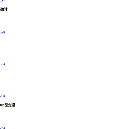
61)
弱估计
69)
66)
28)
ville型定理
25)