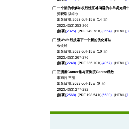
一个新的求解加权线性互补问题的非单调光滑
贺晓瑞,汤京永
出版日期: 2023-5月-15日 (14
页
)
2023,43(3):253-266
[
摘要
]
(2325)
[
PDF
249.78 K]
(3654)
[
HTML
]
(3
强Wolfe线搜索下一个新的优化算法
朱铁锋
出版日期: 2023-5月-15日 (10
页
)
2023,43(3):267-276
[
摘要
]
(2248)
[
PDF
236.10 K]
(4057)
[
HTML
]
(3
正测度Cantor集与正测度Cantor函数
李雨哲,王丽
出版日期: 2023-5月-15日 (6
页
)
2023,43(3):277-282
[
摘要
]
(2568)
[
PDF
198.54 K]
(5589)
[
HTML
]
(1