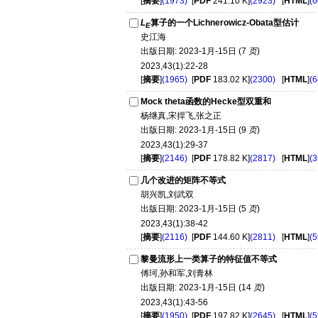
[
摘要
]
(1973)
[
PDF
241.10 K]
(2923)
[
HTML
]
(6
L
算子的一个Lichnerowicz-Obata型估计
E
史江海
出版日期: 2023-1月-15日 (7
页
)
2023,43(1):22-28
[
摘要
]
(1965)
[
PDF
183.02 K]
(2300)
[
HTML
]
(6
Mock theta函数的Hecke型双重和
杨继真,宋捍飞,张之正
出版日期: 2023-1月-15日 (9
页
)
2023,43(1):29-37
[
摘要
]
(2146)
[
PDF
178.82 K]
(2817)
[
HTML
]
(3
几个改进的矩阵不等式
胡兴凯,刘武双
出版日期: 2023-1月-15日 (5
页
)
2023,43(1):38-42
[
摘要
]
(2116)
[
PDF
144.60 K]
(2811)
[
HTML
]
(5
黎曼流形上一类算子的特征值不等式
傅珂,孙和军,刘青林
出版日期: 2023-1月-15日 (14
页
)
2023,43(1):43-56
[
摘要
]
(1950)
[
PDF
197.82 K]
(2645)
[
HTML
]
(5