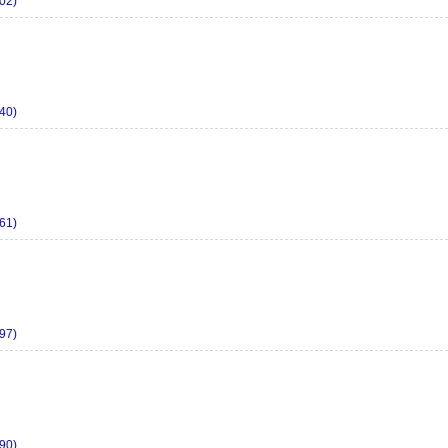
02)
40)
61)
97)
90)