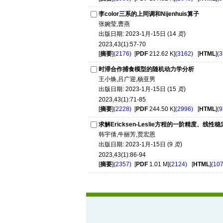
李color三系的上同调和Nijenhuis算子
张婉莹,曹燕
出版日期: 2023-1月-15日 (14
页
)
2023,43(1):57-70
[
摘要
]
(2176)
[
PDF
212.62 K]
(3162)
[
HTML
]
(3
时滞合作捕食模型的随机动力学分析
王小焕,吕广迎,杨亚男
出版日期: 2023-1月-15日 (15
页
)
2023,43(1):71-85
[
摘要
]
(2228)
[
PDF
244.50 K]
(2996)
[
HTML
]
(9
求解Ericksen-Leslie方程的一阶精度、线
韩宇倩,牛丽芳,贾宏恩
出版日期: 2023-1月-15日 (9
页
)
2023,43(1):86-94
[
摘要
]
(2357)
[
PDF
1.01 M]
(2124)
[
HTML
]
(107