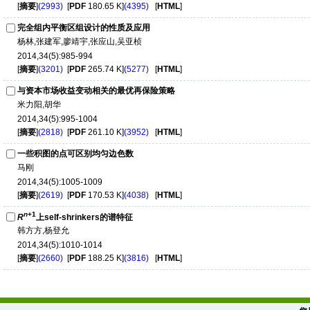
[
摘要
]
(2993)
[
PDF
180.65 K]
(4395)
[
HTML
]
完全组内平衡区组设计的性质及应用
杨林,张建军,廖靖宇,张应山,吴亚桢
2014,34(5):985-994
[
摘要
]
(3201)
[
PDF
265.74 K]
(5277)
[
HTML
]
与资本市场收益变动相关的最优再保险策略
米力阳,胡华
2014,34(5):995-1004
[
摘要
]
(2818)
[
PDF
261.10 K]
(3952)
[
HTML
]
一些积图的点可区别均匀边色数
马刚
2014,34(5):1005-1009
[
摘要
]
(2619)
[
PDF
170.53 K]
(4038)
[
HTML
]
n
+1
R
上self-shrinkers的谱特征
韩方方,杨登允
2014,34(5):1010-1014
[
摘要
]
(2660)
[
PDF
188.25 K]
(3816)
[
HTML
]