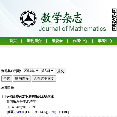
首页
期刊简介
编委会
作者中心
审稿中心
浏览其它刊期:
本期目录
φ
-混合序列加权和的矩完全收敛性
郭明乐,吴升平,徐春宇
2014,34(5):810-819
[
摘要
]
(2490)
[
PDF
198.14 K]
(3360)
[
HTML
]