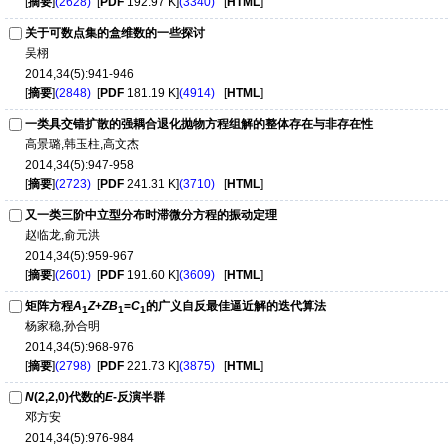
[
摘要
]
(2628)
[
PDF
192.97 K]
(3340)
[
HTML
]
关于可数点集的盒维数的一些探讨
吴栩
2014,34(5):941-946
[
摘要
]
(2848)
[
PDF
181.19 K]
(4914)
[
HTML
]
一类具交错扩散的强耦合退化抛物方程组解的整体存在与非存在性
高景璐,韩玉柱,高文杰
2014,34(5):947-958
[
摘要
]
(2723)
[
PDF
241.31 K]
(3710)
[
HTML
]
又一类三阶中立型分布时滞微分方程的振动定理
赵临龙,俞元洪
2014,34(5):959-967
[
摘要
]
(2601)
[
PDF
191.60 K]
(3609)
[
HTML
]
矩阵方程
A
Z
+
ZB
=
C
的广义自反最佳逼近解的迭代算法
1
1
1
杨家稳,孙合明
2014,34(5):968-976
[
摘要
]
(2798)
[
PDF
221.73 K]
(3875)
[
HTML
]
N
(2,2,0)代数的
E
-反演半群
邓方安
2014,34(5):976-984