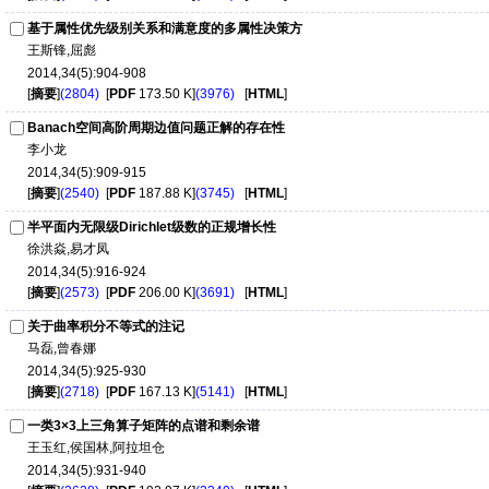
基于属性优先级别关系和满意度的多属性决策方
王斯锋,屈彪
2014,34(5):904-908
[
摘要
]
(2804)
[
PDF
173.50 K]
(3976)
[
HTML
]
Banach空间高阶周期边值问题正解的存在性
李小龙
2014,34(5):909-915
[
摘要
]
(2540)
[
PDF
187.88 K]
(3745)
[
HTML
]
半平面内无限级Dirichlet级数的正规增长性
徐洪焱,易才凤
2014,34(5):916-924
[
摘要
]
(2573)
[
PDF
206.00 K]
(3691)
[
HTML
]
关于曲率积分不等式的注记
马磊,曾春娜
2014,34(5):925-930
[
摘要
]
(2718)
[
PDF
167.13 K]
(5141)
[
HTML
]
一类3×3上三角算子矩阵的点谱和剩余谱
王玉红,侯国林,阿拉坦仓
2014,34(5):931-940