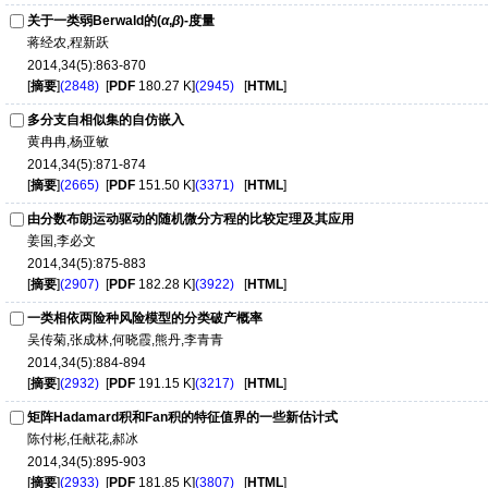
关于一类弱Berwald的(
α
,
β
)-度量
蒋经农,程新跃
2014,34(5):863-870
[
摘要
]
(2848)
[
PDF
180.27 K]
(2945)
[
HTML
]
多分支自相似集的自仿嵌入
黄冉冉,杨亚敏
2014,34(5):871-874
[
摘要
]
(2665)
[
PDF
151.50 K]
(3371)
[
HTML
]
由分数布朗运动驱动的随机微分方程的比较定理及其应用
姜国,李必文
2014,34(5):875-883
[
摘要
]
(2907)
[
PDF
182.28 K]
(3922)
[
HTML
]
一类相依两险种风险模型的分类破产概率
吴传菊,张成林,何晓霞,熊丹,李青青
2014,34(5):884-894
[
摘要
]
(2932)
[
PDF
191.15 K]
(3217)
[
HTML
]
矩阵Hadamard积和Fan积的特征值界的一些新估计式
陈付彬,任献花,郝冰
2014,34(5):895-903
[
摘要
]
(2933)
[
PDF
181.85 K]
(3807)
[
HTML
]