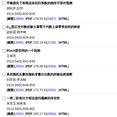
平衡损失下有限总体回归系数的线性可容许预测
胡桂开,彭萍
2014,34(5):820-828
[
摘要
]
(2889)
[
PDF
179.55 K]
(3467)
[
HTML
]
D
型正交代数的极大幂零子代数上保零李括积的映射
m
赵延霞,韩学锋
2014,34(5):829-842
[
摘要
]
(3095)
[
PDF
235.19 K]
(3198)
[
HTML
]
Bloch型空间的一个刻画
王雄亮
2014,34(5):843-848
[
摘要
]
(2854)
[
PDF
176.00 K]
(3584)
[
HTML
]
具有随机右删失随机变量分位数的经验似然推断
刘常胜,李永献
2014,34(5):849-855
[
摘要
]
(3026)
[
PDF
173.73 K]
(3264)
[
HTML
]
一类二阶差分方程边值问题解的存在性
张克玉,徐家发
2014,34(5):856-862
[
摘要
]
(2594)
[
PDF
180.17 K]
(3869)
[
HTML
]