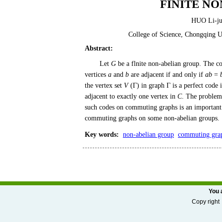
FINITE N
HUO Li-j
College of Science, Chongqing U
Abstract
:
Let
G
be a flnite non-abelian group. The 
vertices
a
and
b
are adjacent if and only if
ab
=
the vertex set
V
(Γ) in graph Γ is a perfect code 
adjacent to exactly one vertex in
C
. The problem 
such codes on commuting graphs is an important 
commuting graphs on some non-abelian groups.
Key words
:
non-abelian group
commuting gra
You 
Copy r