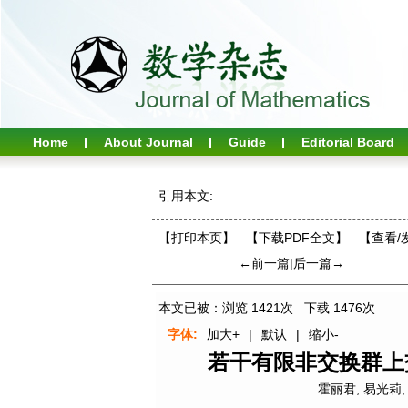
Home
About Journal
Guide
Editorial Board
引用本文:
【打印本页】
【下载PDF全文】
【
查看/
←前一篇
|
后一篇→
本文已被：浏览
1421
次 下载
1476
次
字体:
加大+
|
默认
|
缩小-
若干有限非交换群上
霍丽君
,
易光莉