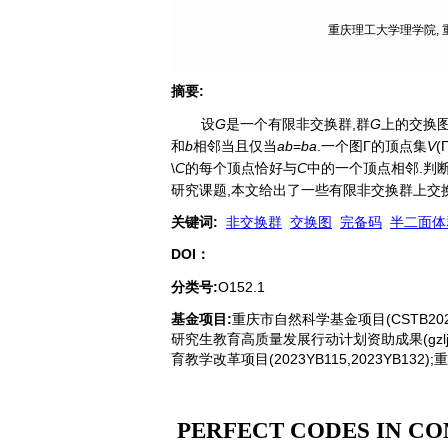
重庆理工大学理学院, 重庆
摘要
:
设
G
是一个有限非交换群,群
G
上的交换图
和
b
相邻当且仅当
ab
=
ba
.一个图Γ的顶点集
V
(
\
C
的每个顶点恰好与
C
中的一个顶点相邻.判
研究课题,本文给出了一些有限非交换群上交
关键词
:
非交换群
交换图
完备码
半二面体
DOI：
分类号
:
O152.1
基金项目:
重庆市自然科学基金项目(CSTB2022NS
研究生教育高质量发展行动计划资助成果(gzljg20223
育教学改革项目(2023YB115,2023YB132
PERFECT CODES IN C