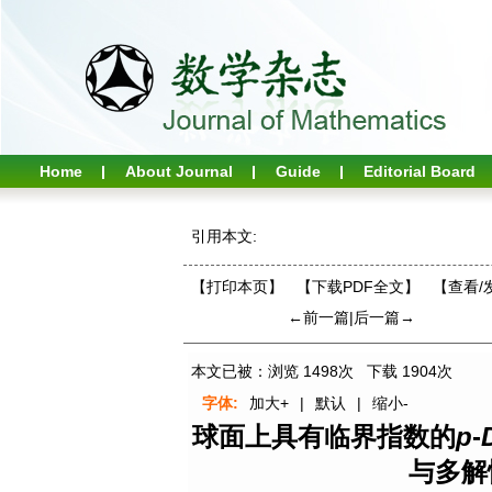
Home
About Journal
Guide
Editorial Board
引用本文:
【打印本页】
【下载PDF全文】
【
查看/
←前一篇
|
后一篇→
本文已被：浏览
1498
次 下载
1904
次
字体:
加大+
|
默认
|
缩小-
球面上具有临界指数的
p
-
与多解