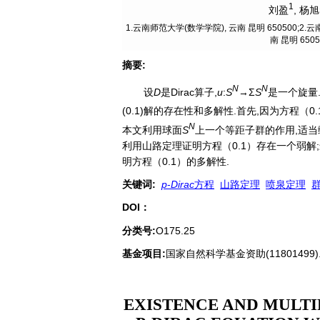
1
刘盈
,
杨旭
1.云南师范大学(数学学院), 云南 昆明 650500;
南 昆明 6505
摘要
:
N
N
设
D
是Dirac算子,
u
:
S
→Σ
S
是一个旋量.
(0.1)解的存在性和多解性.首先,因为方程（0
N
本文利用球面
S
上一个等距子群的作用,适当缩
利用山路定理证明方程（0.1）存在一个弱解
明方程（0.1）的多解性.
关键词
:
p
-
Dirac
方程
山路定理
喷泉定理
DOI：
分类号
:
O175.25
基金项目:
国家自然科学基金资助(11801499)
EXISTENCE AND MULTI