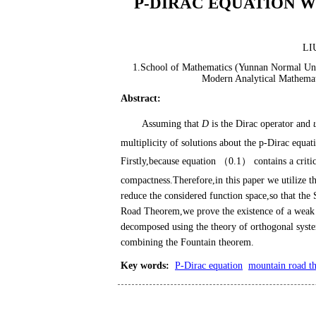
P-DIRAC EQUATION W
LI
1.School of Mathematics (Yunnan Normal Un
Modern Analytical Mathemat
Abstract
:
Assuming that
D
is the Dirac operator and
multiplicity of solutions about the p-Dirac equat
Firstly,because equation （0.1） contains a criti
compactness.Therefore,in this paper we utilize t
reduce the considered function space,so that th
Road Theorem,we prove the existence of a weak s
decomposed using the theory of orthogonal syst
combining the Fountain theorem.
Key words
:
P-Dirac equation
mountain road t