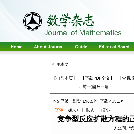
Home
About Journal
Guide
Editorial Board
引用本文:
【打印本页】
【下载PDF全文】
【
查看/
←前一篇
|
后一篇→
本文已被：浏览
1983
次 下载
4091
次
字体:
加大+
|
默认
|
缩小-
竞争型反应扩散方程的
刘远凯
,
张