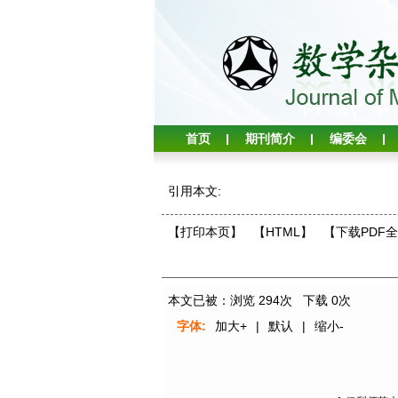
首页
期刊简介
编委会
引用本文:
【打印本页】
【HTML】
【下载PDF
本文已被：浏览
294
次 下载
0
次
字体:
加大+
|
默认
|
缩小-