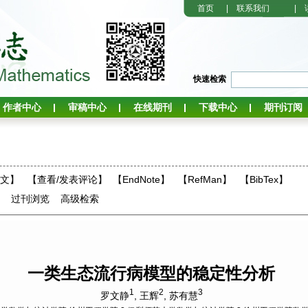
首页
|
联系我们
|
快速检索
作者中心
审稿中心
在线期刊
下载中心
期刊订阅
全文】
【
查看/发表评论
】
【EndNote】
【RefMan】
【BibTex】
过刊浏览
高级检索
一类生态流行病模型的稳定性分析
1
2
3
罗文静
,
王辉
,
苏有慧