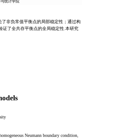
学与统计学院
讨论了非负常值平衡点的局部稳定性；通过构
拟验证了全共存平衡点的全局稳定性.本研究
models
sity
 the homogeneous Neumann boundary condition,