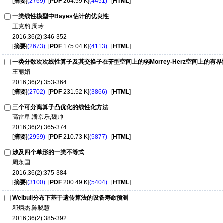
[
摘要
]
(2769)
[
PDF
264.59 K]
(4451)
[
HTML
]
一类线性模型中Bayes估计的优良性
王克豹,周玲
2016,36(2):346-352
[
摘要
]
(2673)
[
PDF
175.04 K]
(4113)
[
HTML
]
一类分数次次线性算子及其交换子在齐型空间上的弱Morrey-Herz空间上的有界
王丽娟
2016,36(2):353-364
[
摘要
]
(2702)
[
PDF
231.52 K]
(3866)
[
HTML
]
三个可分离算子凸优化的线性化方法
高雷阜,潘京乐,魏帅
2016,36(2):365-374
[
摘要
]
(2959)
[
PDF
210.73 K]
(5877)
[
HTML
]
涉及四个单形的一类不等式
周永国
2016,36(2):375-384
[
摘要
]
(3100)
[
PDF
200.49 K]
(5404)
[
HTML
]
Weibull分布下基于遗传算法的设备寿命预测
邓炳杰,陈晓慧
2016,36(2):385-392