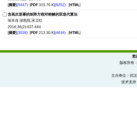
[
摘要
]
(5447)
[
PDF
315.76 K]
(9252)
[
HTML
]
含高次逆幂的矩阵方程对称解的双迭代算法
张肖肖,张凯院,宋卫红
2016,36(2):437-444
[
摘要
]
(3038)
[
PDF
213.30 K]
(4634)
[
HTML
]
您
版权所有
主办单位：武汉
技术支持