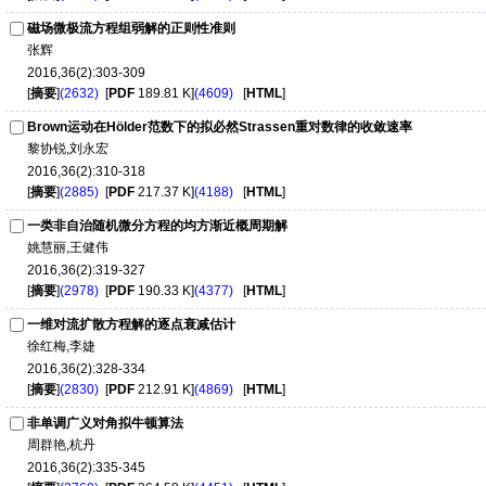
磁场微极流方程组弱解的正则性准则
张辉
2016,36(2):303-309
[
摘要
]
(2632)
[
PDF
189.81 K]
(4609)
[
HTML
]
Brown运动在Hölder范数下的拟必然Strassen重对数律的收敛速率
黎协锐,刘永宏
2016,36(2):310-318
[
摘要
]
(2885)
[
PDF
217.37 K]
(4188)
[
HTML
]
一类非自治随机微分方程的均方渐近概周期解
姚慧丽,王健伟
2016,36(2):319-327
[
摘要
]
(2978)
[
PDF
190.33 K]
(4377)
[
HTML
]
一维对流扩散方程解的逐点衰减估计
徐红梅,李婕
2016,36(2):328-334
[
摘要
]
(2830)
[
PDF
212.91 K]
(4869)
[
HTML
]
非单调广义对角拟牛顿算法
周群艳,杭丹
2016,36(2):335-345