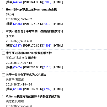
[
摘要
]
(4464)
[
PDF
341.33 K]
(6908)
[
HTML
]
Hom-弱Hopf代数上的Hom-smash余积
郑乃峰
2016,36(2):393-402
[
摘要
]
(3436)
[
PDF
175.15 K]
(4812)
[
HTML
]
有关不能全含于半球中的一些曲面的性质讨论
张文娟
2016,36(2):403-408
[
摘要
]
(2787)
[
PDF
175.86 K]
(4401)
[
HTML
]
半平面内随机Dirichlet级数的增长性
王琼,杨祺,袁文俊,田宏根
2016,36(2):409-418
[
摘要
]
(2965)
[
PDF
204.05 K]
(4116)
[
HTML
]
关于一类变分不等式的LQP算法
吴富平,黄崇超
2016,36(2):419-424
[
摘要
]
(2850)
[
PDF
187.98 K]
(4792)
[
HTML
]
Volterra积分方程的蒙特卡罗数值求解方法
洪志敏,闫在在
2016,36(2):425-436