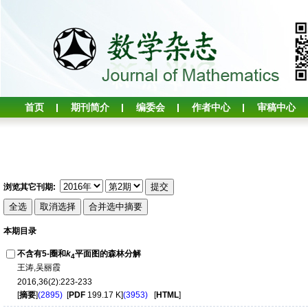
首页
期刊简介
编委会
作者中心
审稿中心
浏览其它刊期:
本期目录
不含有5-圈和
k
平面图的森林分解
4
王涛,吴丽霞
2016,36(2):223-233
[
摘要
]
(2895)
[
PDF
199.17 K]
(3953)
[
HTML
]