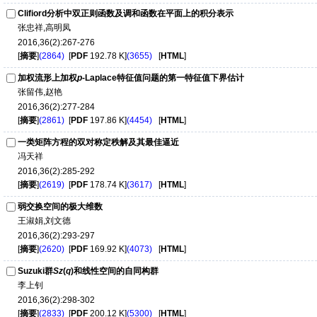
Clifiord分析中双正则函数及调和函数在平面上的积分表示
张忠祥,高明凤
2016,36(2):267-276
[
摘要
]
(2864)
[
PDF
192.78 K]
(3655)
[
HTML
]
加权流形上加权
p
-Laplace特征值问题的第一特征值下界估计
张留伟,赵艳
2016,36(2):277-284
[
摘要
]
(2861)
[
PDF
197.86 K]
(4454)
[
HTML
]
一类矩阵方程的双对称定秩解及其最佳逼近
冯天祥
2016,36(2):285-292
[
摘要
]
(2619)
[
PDF
178.74 K]
(3617)
[
HTML
]
弱交换空间的极大维数
王淑娟,刘文德
2016,36(2):293-297
[
摘要
]
(2620)
[
PDF
169.92 K]
(4073)
[
HTML
]
Suzuki群
Sz
(
q
)和线性空间的自同构群
李上钊
2016,36(2):298-302
[
摘要
]
(2833)
[
PDF
200.12 K]
(5300)
[
HTML
]