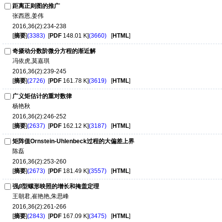
距离正则图的推广
张西恩,姜伟
2016,36(2):234-238
[
摘要
]
(3383)
[
PDF
148.01 K]
(3660)
[
HTML
]
奇摄动分数阶微分方程的渐近解
冯依虎,莫嘉琪
2016,36(2):239-245
[
摘要
]
(2726)
[
PDF
161.78 K]
(3619)
[
HTML
]
广义矩估计的重对数律
杨艳秋
2016,36(2):246-252
[
摘要
]
(2637)
[
PDF
162.12 K]
(3187)
[
HTML
]
矩阵值Ornstein-Uhlenbeck过程的大偏差上界
陈磊
2016,36(2):253-260
[
摘要
]
(2673)
[
PDF
181.49 K]
(3557)
[
HTML
]
强
β
型螺形映照的增长和掩盖定理
王朝君,崔艳艳,朱思峰
2016,36(2):261-266
[
摘要
]
(2843)
[
PDF
167.09 K]
(3475)
[
HTML
]